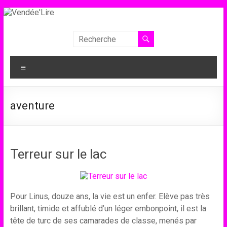
Aller
au
contenu
Vendée'Lire
Le
Menu
prix
littéraire
des
aventure
collégiens
de
Vendée
Terreur sur le lac
Pour Linus, douze ans, la vie est un enfer. Elève pas très
brillant, timide et affublé d’un léger embonpoint, il est la
tête de turc de ses camarades de classe, menés par