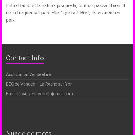
Entre Habib et la nature, jusque-là, tout se passait bien. Il
ne la fréquentait pas. Elle l’ignorait. Bref, ils vivaient en
paix,
Contact Info
Association VendéeLire
DEC de Vendée – La Roche sur Yon
Email: asso.vendeelire[a]gmail.com
Nuage de mots