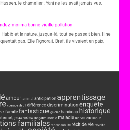
Hassen, le chamelier : Yani ne les avait jamais vus.
t
ndez-moi ma bonne vieille pollution
 Habib et la nature, jusque-là, tout se passait bien. Il ne
équentait pas. Elle l’ignorait. Bref, ils vivaient en paix,
ié
apprentissage
amour
anticipation
animal
re
enquête
discrimination
différence
courage
deuil
historique
fantastique
famille
handicap
nis
guerre
maladie
nternet, jeux vidéo
inégalité sociale
merveilleux
nature
tions familiales
récit de vie
révolte
responsabilité