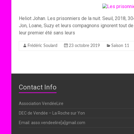
Heliot Johan. Les prisonniers de la nuit. Seuil, 2018, 3
Jon, Loane, Suzy et leurs compagnons ignorent tout de l
leur premier été sans leurs
Frédéric Soulard
23 octobre 2019
Saison 11
Contact Info
Association VendéeLire
DEC de Vendée – La Roche sur Yon
Email: asso.vendeelire[a]gmail.com