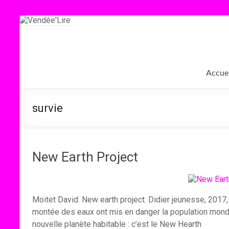
Aller
au
contenu
Vendée'Lire
Le
Accuei
prix
littéraire
des
survie
collégiens
de
Vendée
New Earth Project
Moitet David. New earth project. Didier jeunesse, 2017,
montée des eaux ont mis en danger la population mond
nouvelle planète habitable : c’est le New Hearth