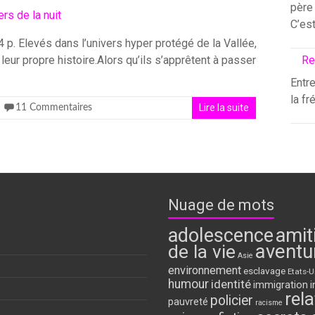
père 
C’es
04 p. Elevés dans l’univers hyper protégé de la Vallée,
eur propre histoire.Alors qu’ils s’apprêtent à passer
Re
Entre
la fr
Lire la suite
11 Commentaires
Nuage de mots
adolescence
amit
aventu
de la vie
Asie
environnement
esclavage
Etats-U
humour
identité
immigration
i
rela
policier
pauvreté
racisme