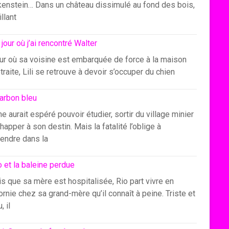
kenstein… Dans un château dissimulé au fond des bois,
illant
 jour où j’ai rencontré Walter
our où sa voisine est embarquée de force à la maison
traite, Lili se retrouve à devoir s’occuper du chien
arbon bleu
e aurait espéré pouvoir étudier, sortir du village minier
happer à son destin. Mais la fatalité l’oblige à
endre dans la
o et la baleine perdue
s que sa mère est hospitalisée, Rio part vivre en
ornie chez sa grand-mère qu’il connaît à peine. Triste et
, il