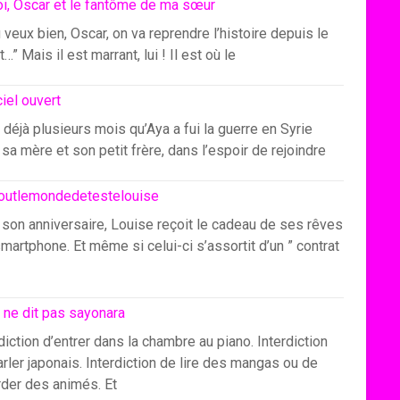
i, Oscar et le fantôme de ma sœur
u veux bien, Oscar, on va reprendre l’histoire depuis le
…” Mais il est marrant, lui ! Il est où le
ciel ouvert
 déjà plusieurs mois qu’Aya a fui la guerre en Syrie
sa mère et son petit frère, dans l’espoir de rejoindre
outlemondedetestelouise
 son anniversaire, Louise reçoit le cadeau de ses rêves
smartphone. Et même si celui-ci s’assortit d’un ” contrat
 ne dit pas sayonara
diction d’entrer dans la chambre au piano. Interdiction
rler japonais. Interdiction de lire des mangas ou de
rder des animés. Et