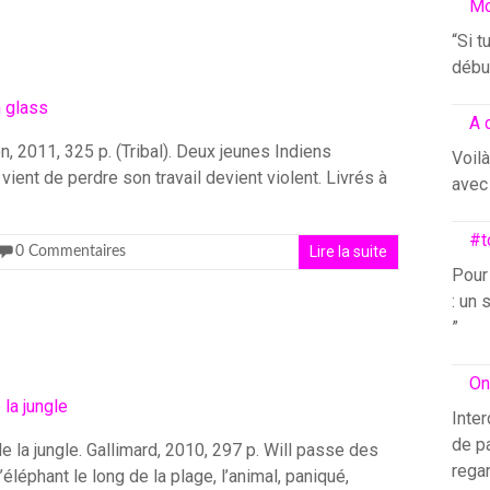
Mo
“Si t
début
A 
n, 2011, 325 p. (Tribal). Deux jeunes Indiens
Voilà
 vient de perdre son travail devient violent. Livrés à
avec 
#t
Lire la suite
0 Commentaires
Pour
: un 
”
On
Inter
de pa
 la jungle. Gallimard, 2010, 297 p. Will passe des
rega
léphant le long de la plage, l’animal, paniqué,