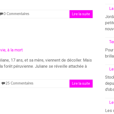
La
Lire la suite
0 Commentaires
Jord
petit
nouv
Te
Pour 
brill
uliane, 17 ans, et sa mère, viennent de décoller. Mais
la forêt péruvienne. Juliane se réveille attachée à
Le
Stock
depui
Lire la suite
25 Commentaires
d’ob
Le
Les 