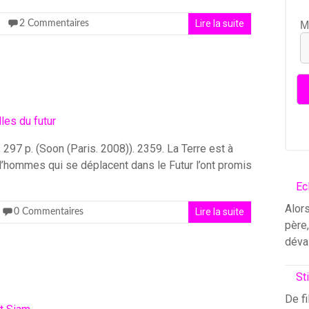
Lire la suite
2 Commentaires
M
 297 p. (Soon (Paris. 2008)). 2359. La Terre est à
’hommes qui se déplacent dans le Futur l’ont promis
Ec
Alors
Lire la suite
0 Commentaires
père
déva
St
De fi