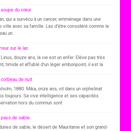
 soupe du cœur
an, qui a survécu à un cancer, emménage dans une
e ville avec sa famille. Las d’être considéré comme le
eau un
rreur sur le lac
Linus, douze ans, la vie est un enfer. Elève pas très
ant, timide et affublé d’un léger embonpoint, il est la
 corbeau de nuit
holm, 1880. Mika, onze ans, vit dans un orphelinat
s toujours. Sa vive intelligence et ses capacités
servation hors du commun sont
 pays de sable
dunes de sable, le désert de Mauritanie et son grand-