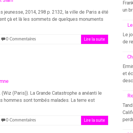
Fran
un br
os jeunesse, 2014, 298 p. 2132, la ville de Paris a été
rgent çà et là les sommets de quelques monuments
Le
Le j
Lire la suite
0 Commentaires
de re
Ch
Ermin
et éc
desc
 (Wiz (Paris)). La Grande Catastrophe a anéanti le
Ri
les hommes sont tombés malades. La terre est
Tandi
Calif
perdu
Lire la suite
0 Commentaires