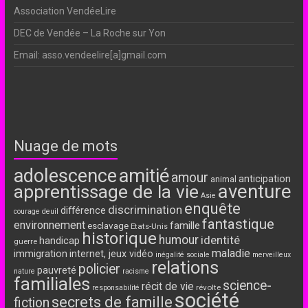
Association VendéeLire
DEC de Vendée – La Roche sur Yon
Email: asso.vendeelire[a]gmail.com
Nuage de mots
adolescence
amitié
amour
anticipation
animal
aventure
apprentissage de la vie
Asie
enquête
discrimination
différence
courage
deuil
fantastique
environnement
famille
esclavage
Etats-Unis
historique
humour
identité
handicap
guerre
maladie
immigration
internet, jeux vidéo
inégalité sociale
merveilleux
relations
policier
pauvreté
nature
racisme
familiales
science-
récit de vie
révolte
responsabilité
société
secrets de famille
fiction