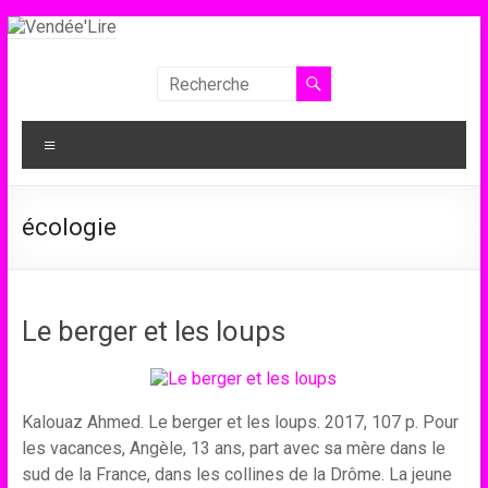
Aller
au
contenu
Vendée'Lire
Le
Menu
prix
littéraire
des
écologie
collégiens
de
Vendée
Le berger et les loups
Kalouaz Ahmed. Le berger et les loups. 2017, 107 p. Pour
les vacances, Angèle, 13 ans, part avec sa mère dans le
sud de la France, dans les collines de la Drôme. La jeune