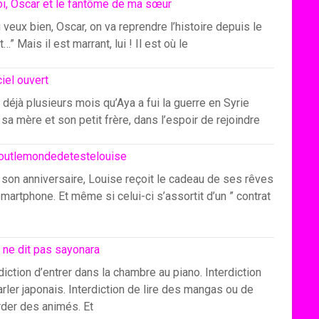
i, Oscar et le fantôme de ma sœur
u veux bien, Oscar, on va reprendre l’histoire depuis le
…” Mais il est marrant, lui ! Il est où le
ciel ouvert
 déjà plusieurs mois qu’Aya a fui la guerre en Syrie
sa mère et son petit frère, dans l’espoir de rejoindre
outlemondedetestelouise
 son anniversaire, Louise reçoit le cadeau de ses rêves
smartphone. Et même si celui-ci s’assortit d’un ” contrat
 ne dit pas sayonara
diction d’entrer dans la chambre au piano. Interdiction
rler japonais. Interdiction de lire des mangas ou de
rder des animés. Et