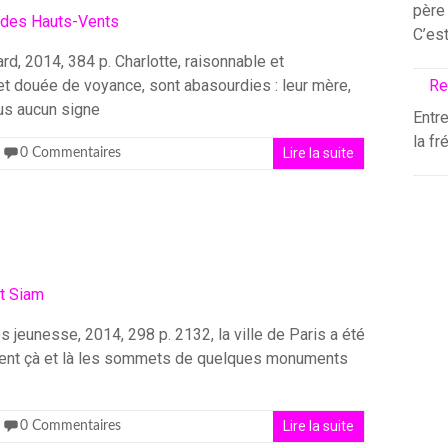
père 
C’es
, 2014, 384 p. Charlotte, raisonnable et
 et douée de voyance, sont abasourdies : leur mère,
Re
lus aucun signe
Entre
la fr
Lire la suite
0 Commentaires
os jeunesse, 2014, 298 p. 2132, la ville de Paris a été
rgent çà et là les sommets de quelques monuments
Lire la suite
0 Commentaires