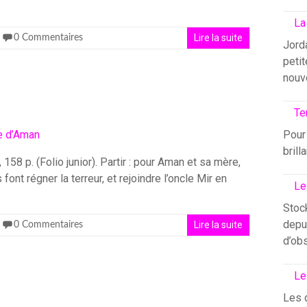
La
Lire la suite
0 Commentaires
Jord
petit
nouv
Te
Pour 
brill
158 p. (Folio junior). Partir : pour Aman et sa mère,
 font régner la terreur, et rejoindre l’oncle Mir en
Le
Stock
depui
Lire la suite
0 Commentaires
d’ob
Le
Les 