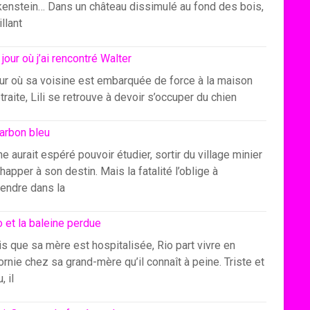
kenstein… Dans un château dissimulé au fond des bois,
illant
 jour où j’ai rencontré Walter
our où sa voisine est embarquée de force à la maison
traite, Lili se retrouve à devoir s’occuper du chien
arbon bleu
e aurait espéré pouvoir étudier, sortir du village minier
happer à son destin. Mais la fatalité l’oblige à
endre dans la
o et la baleine perdue
s que sa mère est hospitalisée, Rio part vivre en
ornie chez sa grand-mère qu’il connaît à peine. Triste et
, il