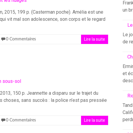
Fran
un br
n, 2015, 199 p. (Casterman poche). Amélia est une
ui vit mal son adolescence, son corps et le regard
Le
Le j
Lire la suite
0 Commentaires
de re
Ch
Ermin
et éc
desc
013, 150 p. Jeannette a disparu sur le trajet du
Ri
s choses, sans succès : la police n’est pas pressée
Tandi
Calif
perdu
Lire la suite
0 Commentaires