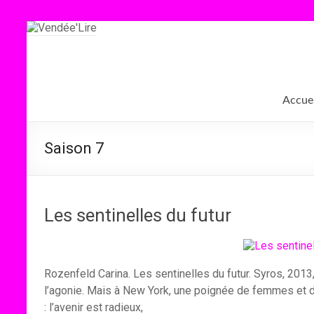
Aller
au
contenu
Vendée'Lire
Le
Accuei
prix
littéraire
des
Saison 7
collégiens
de
Vendée
Les sentinelles du futur
Rozenfeld Carina. Les sentinelles du futur. Syros, 2013,
l’agonie. Mais à New York, une poignée de femmes et d
: l’avenir est radieux,