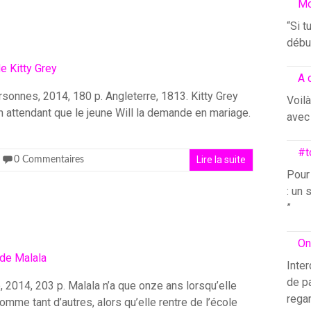
Mo
“Si t
début
A 
rsonnes, 2014, 180 p. Angleterre, 1813. Kitty Grey
Voilà
, en attendant que le jeune Will la demande en mariage.
avec 
#t
Lire la suite
0 Commentaires
Pour
: un 
”
On
Inter
de pa
, 2014, 203 p. Malala n’a que onze ans lorsqu’elle
rega
comme tant d’autres, alors qu’elle rentre de l’école