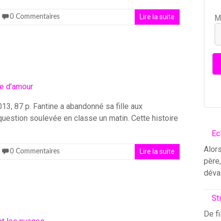
Lire la suite
0 Commentaires
M
13, 87 p. Fantine a abandonné sa fille aux
 question soulevée en classe un matin. Cette histoire
Ec
Alors
Lire la suite
0 Commentaires
père
déva
St
De fi