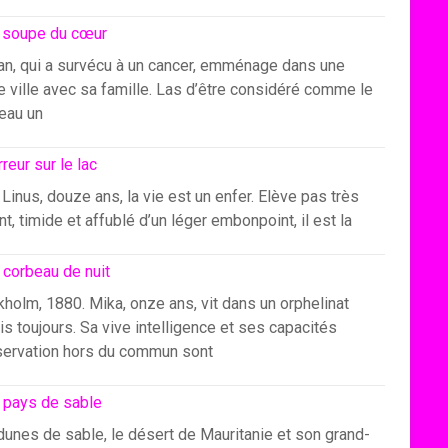
 soupe du cœur
an, qui a survécu à un cancer, emménage dans une
e ville avec sa famille. Las d’être considéré comme le
eau un
rreur sur le lac
Linus, douze ans, la vie est un enfer. Elève pas très
ant, timide et affublé d’un léger embonpoint, il est la
 corbeau de nuit
holm, 1880. Mika, onze ans, vit dans un orphelinat
s toujours. Sa vive intelligence et ses capacités
servation hors du commun sont
 pays de sable
dunes de sable, le désert de Mauritanie et son grand-