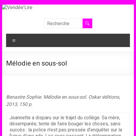
Aller
au
contenu
Vendée'Lire
Le
Menu
prix
littéraire
des
Mélodie en sous-sol
collégiens
de
Vendée
Benastre Sophie. Mélodie en sous-sol. Oskar éditions,
2013, 150 p.
Jeannette a disparu sur le trajet du collège. Sa mère,
désemparée, tente de faire bouger les choses, sans
succès : la police n’est pas pressée d’enquêter sur la
fugue d’une ado. Les jours passent. La détermination