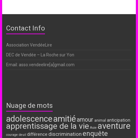
Contact Info
Association VendéeLire
DEC de Vendée – La Roche sur Yon
Email: asso.vendeelire[a]gmail.com
Nuage de mots
adolescence
amitié
amour
anticipation
animal
aventure
apprentissage de la vie
Asie
enquête
discrimination
différence
courage
deuil