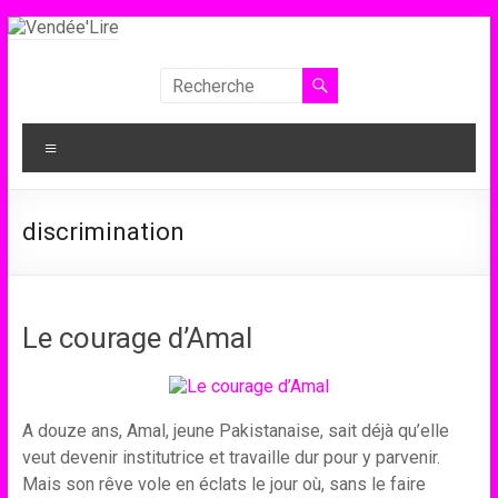
Aller
au
contenu
Vendée'Lire
Le
Menu
prix
littéraire
des
discrimination
collégiens
de
Vendée
Le courage d’Amal
A douze ans, Amal, jeune Pakistanaise, sait déjà qu’elle
veut devenir institutrice et travaille dur pour y parvenir.
Mais son rêve vole en éclats le jour où, sans le faire