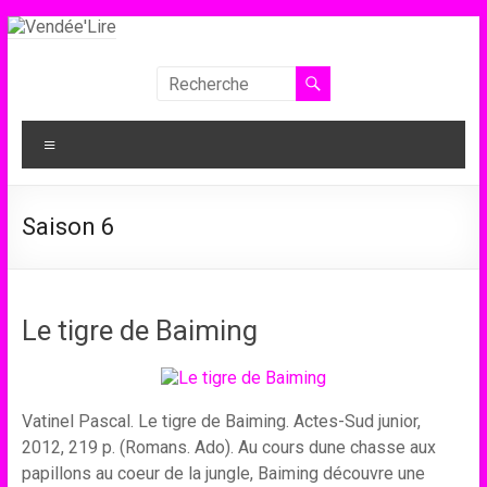
Aller
au
contenu
Vendée'Lire
Le
Menu
prix
littéraire
des
Saison 6
collégiens
de
Vendée
Le tigre de Baiming
Vatinel Pascal. Le tigre de Baiming. Actes-Sud junior,
2012, 219 p. (Romans. Ado). Au cours dune chasse aux
papillons au coeur de la jungle, Baiming découvre une