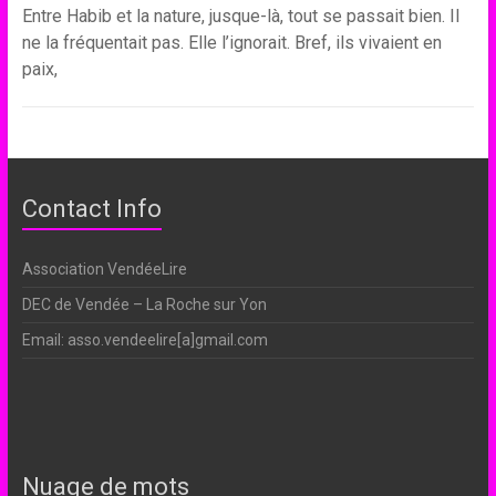
Entre Habib et la nature, jusque-là, tout se passait bien. Il
ne la fréquentait pas. Elle l’ignorait. Bref, ils vivaient en
paix,
Contact Info
Association VendéeLire
DEC de Vendée – La Roche sur Yon
Email: asso.vendeelire[a]gmail.com
Nuage de mots