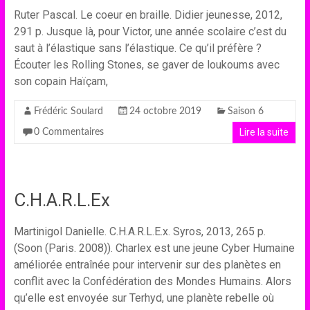
Ruter Pascal. Le coeur en braille. Didier jeunesse, 2012,
291 p. Jusque là, pour Victor, une année scolaire c’est du
saut à l’élastique sans l’élastique. Ce qu’il préfère ?
Écouter les Rolling Stones, se gaver de loukoums avec
son copain Haïçam,
Frédéric Soulard
24 octobre 2019
Saison 6
Lire la suite
0 Commentaires
C.H.A.R.L.Ex
Martinigol Danielle. C.H.A.R.L.E.x. Syros, 2013, 265 p.
(Soon (Paris. 2008)). Charlex est une jeune Cyber Humaine
améliorée entraînée pour intervenir sur des planètes en
conflit avec la Confédération des Mondes Humains. Alors
qu’elle est envoyée sur Terhyd, une planète rebelle où