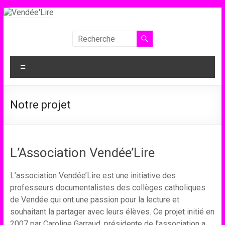
Aller
au
contenu
Vendée'Lire
Le
Menu
prix
littéraire
des
Notre projet
collégiens
de
Vendée
L’Association Vendée’Lire
L’association Vendée’Lire est une initiative des
professeurs documentalistes des collèges catholiques
de Vendée qui ont une passion pour la lecture et
souhaitant la partager avec leurs élèves. Ce projet initié en
2007 par Caroline Garraud, présidente de l’association a