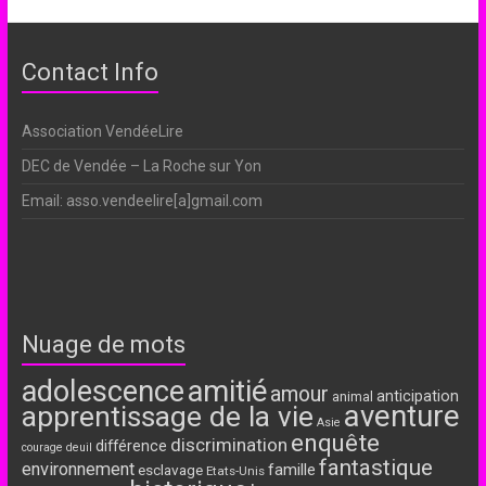
Contact Info
Association VendéeLire
DEC de Vendée – La Roche sur Yon
Email: asso.vendeelire[a]gmail.com
Nuage de mots
adolescence
amitié
amour
anticipation
animal
aventure
apprentissage de la vie
Asie
enquête
discrimination
différence
courage
deuil
fantastique
environnement
famille
esclavage
Etats-Unis