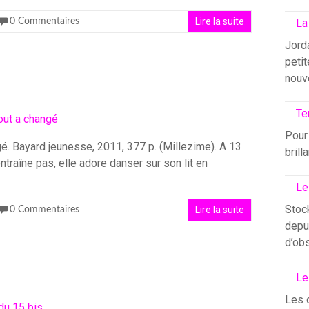
Lire la suite
0 Commentaires
La
Jord
petit
nouv
Te
Pour 
é. Bayard jeunesse, 2011, 377 p. (Millezime). A 13
brill
traîne pas, elle adore danser sur son lit en
Le
Stock
Lire la suite
0 Commentaires
depui
d’ob
Le
Les 