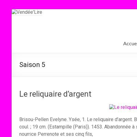
Aller
au
contenu
Vendée'Lire
Le
Accuei
prix
littéraire
des
Saison 5
collégiens
de
Vendée
Le reliquaire d’argent
Brisou-Pellen Evelyne. Ysée, 1. Le reliquaire d’argent. Ba
coul. ; 19 cm. (Estampille (Paris)). 1453. Abandonnée à
nourrice Perrenote et ses cinq fils,