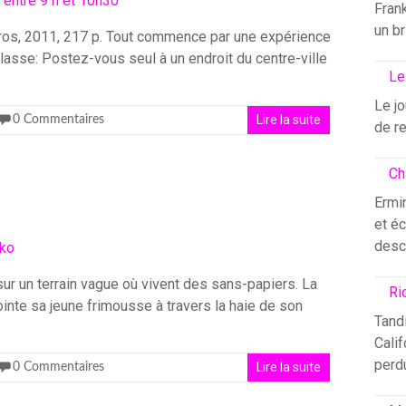
Fran
un br
 Syros, 2011, 217 p. Tout commence par une expérience
classe: Postez-vous seul à un endroit du centre-ville
Le
Le j
Lire la suite
0 Commentaires
de re
Ch
Ermin
et éc
desc
ur un terrain vague où vivent des sans-papiers. La
Ri
ointe sa jeune frimousse à travers la haie de son
Tandi
Calif
perdu
Lire la suite
0 Commentaires