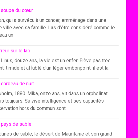
 soupe du cœur
an, qui a survécu à un cancer, emménage dans une
e ville avec sa famille. Las d’être considéré comme le
eau un
rreur sur le lac
Linus, douze ans, la vie est un enfer. Elève pas très
ant, timide et affublé d’un léger embonpoint, il est la
 corbeau de nuit
holm, 1880. Mika, onze ans, vit dans un orphelinat
s toujours. Sa vive intelligence et ses capacités
servation hors du commun sont
 pays de sable
dunes de sable, le désert de Mauritanie et son grand-