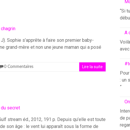
Mo
“Si t
début
A 
 J). Sophie s’apprête à faire son premier baby-
Voilà
t une grand-mère et non une jeune maman qui a posé
avec 
#t
Lire la suite
0 Commentaires
Pour
: un 
”
On
Inter
de pa
 Gulf stream éd., 2012, 191 p. Depuis qu’elle est toute
rega
de son âge : le vent lui apparaît sous la forme de