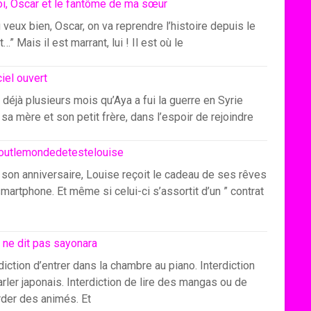
i, Oscar et le fantôme de ma sœur
u veux bien, Oscar, on va reprendre l’histoire depuis le
…” Mais il est marrant, lui ! Il est où le
ciel ouvert
 déjà plusieurs mois qu’Aya a fui la guerre en Syrie
sa mère et son petit frère, dans l’espoir de rejoindre
outlemondedetestelouise
 son anniversaire, Louise reçoit le cadeau de ses rêves
smartphone. Et même si celui-ci s’assortit d’un ” contrat
 ne dit pas sayonara
diction d’entrer dans la chambre au piano. Interdiction
rler japonais. Interdiction de lire des mangas ou de
rder des animés. Et