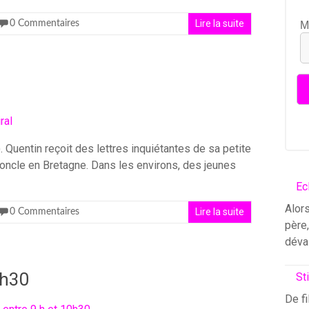
Lire la suite
0 Commentaires
M
). Quentin reçoit des lettres inquiétantes de sa petite
oncle en Bretagne. Dans les environs, des jeunes
Ec
Alors
Lire la suite
0 Commentaires
père
déva
10h30
St
De fi