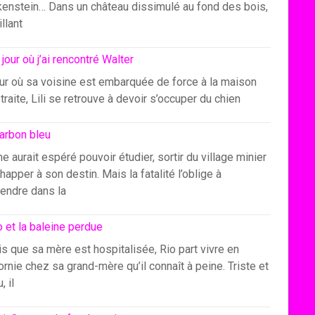
kenstein… Dans un château dissimulé au fond des bois,
illant
 jour où j’ai rencontré Walter
our où sa voisine est embarquée de force à la maison
traite, Lili se retrouve à devoir s’occuper du chien
arbon bleu
e aurait espéré pouvoir étudier, sortir du village minier
happer à son destin. Mais la fatalité l’oblige à
endre dans la
o et la baleine perdue
s que sa mère est hospitalisée, Rio part vivre en
ornie chez sa grand-mère qu’il connaît à peine. Triste et
, il