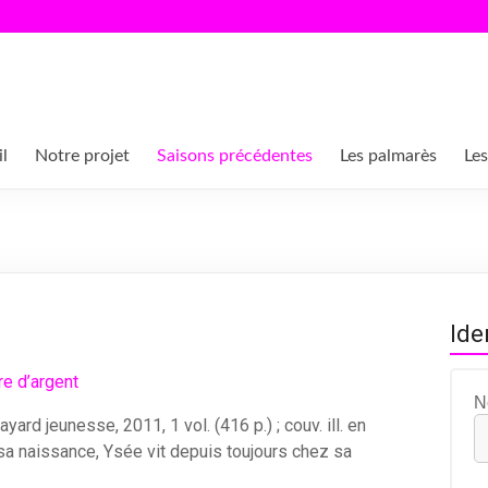
l
Notre projet
Saisons précédentes
Les palmarès
Les
Ide
N
yard jeunesse, 2011, 1 vol. (416 p.) ; couv. ill. en
 sa naissance, Ysée vit depuis toujours chez sa