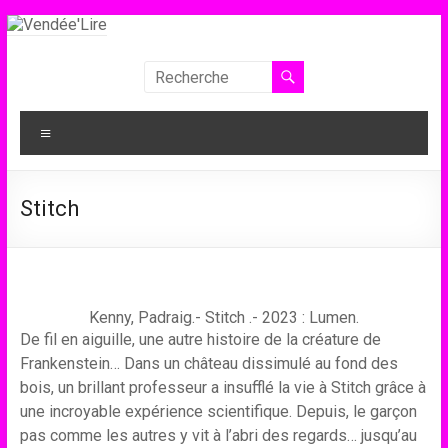
Aller
au
contenu
Vendée'Lire
Le
Menu
prix
littéraire
des
Stitch
collégiens
de
Vendée
Kenny, Padraig.- Stitch .- 2023 : Lumen.
De fil en aiguille, une autre histoire de la créature de
Frankenstein… Dans un château dissimulé au fond des
bois, un brillant professeur a insufflé la vie à Stitch grâce à
une incroyable expérience scientifique. Depuis, le garçon
pas comme les autres y vit à l’abri des regards… jusqu’au