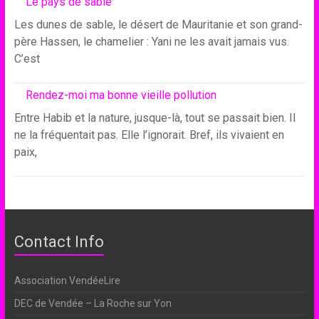
Le pays de sable
Les dunes de sable, le désert de Mauritanie et son grand-
père Hassen, le chamelier : Yani ne les avait jamais vus.
C’est
Rendez-moi ma bonne vieille pollution
Entre Habib et la nature, jusque-là, tout se passait bien. Il
ne la fréquentait pas. Elle l’ignorait. Bref, ils vivaient en
paix,
Contact Info
Association VendéeLire
DEC de Vendée – La Roche sur Yon