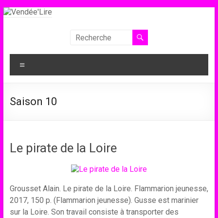
Aller
au
contenu
Vendée'Lire
Le
Menu
prix
littéraire
des
Saison 10
collégiens
de
Vendée
Le pirate de la Loire
Grousset Alain. Le pirate de la Loire. Flammarion jeunesse,
2017, 150 p. (Flammarion jeunesse). Gusse est marinier
sur la Loire. Son travail consiste à transporter des