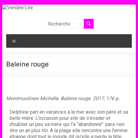
Aller
au
contenu
Vendée'Lire
Le
Menu
prix
littéraire
des
Baleine rouge
collégiens
de
Vendée
Montmoulineix Michelle. Baleine rouge. 2017, 176 p.
Delphine part en vacances à la mer avec son père et sa
belle-mère. L’occasion pour elle de s’évader et
d’oublier un peu sa mère qui l’a “abandonné” sans rien
dire un an plus tôt. A la plage elle rencontre une femme
étrange dont tout le monde dit qu’elle a perdu la tête.