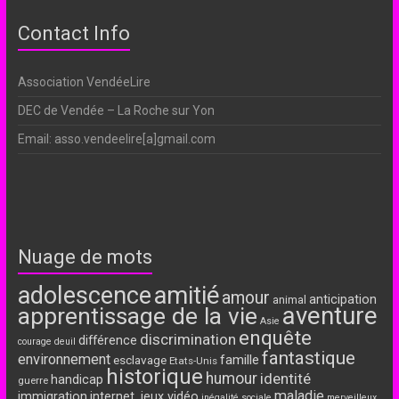
Contact Info
Association VendéeLire
DEC de Vendée – La Roche sur Yon
Email: asso.vendeelire[a]gmail.com
Nuage de mots
adolescence
amitié
amour
anticipation
animal
aventure
apprentissage de la vie
Asie
enquête
discrimination
différence
courage
deuil
fantastique
environnement
famille
esclavage
Etats-Unis
historique
humour
identité
handicap
guerre
maladie
immigration
internet, jeux vidéo
inégalité sociale
merveilleux