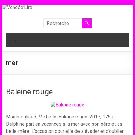
Aller
au
contenu
Vendée'Lire
Le
Menu
prix
littéraire
des
mer
collégiens
de
Vendée
Baleine rouge
Montmoulineix Michelle. Baleine rouge. 2017, 176 p.
Delphine part en vacances à la mer avec son père et sa
belle-mère. L’occasion pour elle de s’évader et d’oublier