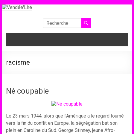
Aller
au
contenu
Vendée'Lire
Le
Menu
prix
littéraire
des
racisme
collégiens
de
Vendée
Né coupable
Le 23 mars 1944, alors que l’Amérique a le regard tourné
vers la fin du conflit en Europe, la ségrégation bat son
plein en Caroline du Sud. George Stinney, jeune Afro-