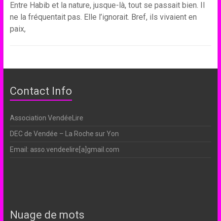
Entre Habib et la nature, jusque-là, tout se passait bien. Il
ne la fréquentait pas. Elle l’ignorait. Bref, ils vivaient en
paix,
Contact Info
Association VendéeLire
DEC de Vendée – La Roche sur Yon
Email: asso.vendeelire[a]gmail.com
Nuage de mots