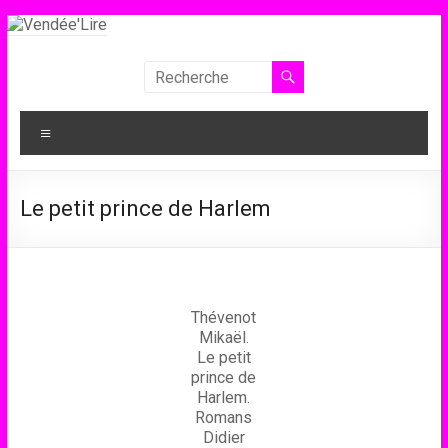
Aller
au
contenu
Vendée'Lire
Le
Menu
prix
littéraire
des
Le petit prince de Harlem
collégiens
de
Vendée
Thévenot
Mikaël.
Le petit
prince de
Harlem.
Romans
Didier