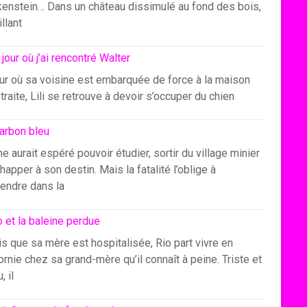
kenstein… Dans un château dissimulé au fond des bois,
illant
 jour où j’ai rencontré Walter
our où sa voisine est embarquée de force à la maison
traite, Lili se retrouve à devoir s’occuper du chien
arbon bleu
e aurait espéré pouvoir étudier, sortir du village minier
happer à son destin. Mais la fatalité l’oblige à
endre dans la
o et la baleine perdue
s que sa mère est hospitalisée, Rio part vivre en
ornie chez sa grand-mère qu’il connaît à peine. Triste et
, il