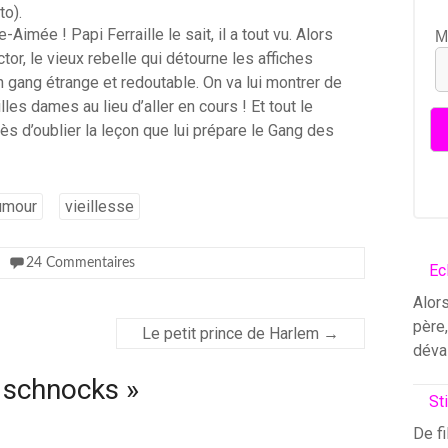
to).
imée ! Papi Ferraille le sait, il a tout vu. Alors
M
or, le vieux rebelle qui détourne les affiches
un gang étrange et redoutable. On va lui montrer de
les dames au lieu d’aller en cours ! Et tout le
près d’oublier la leçon que lui prépare le Gang des
umour
vieillesse
24 Commentaires
Ec
Alors
père
Le petit prince de Harlem
→
déva
x schnocks
»
St
De fi