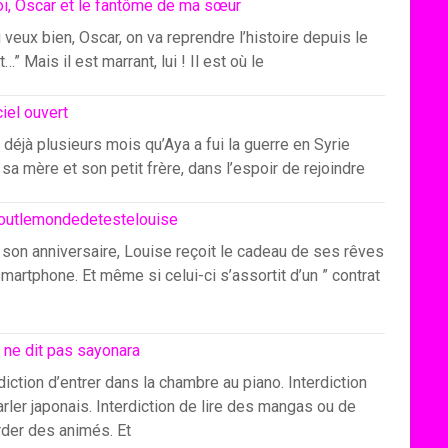
i, Oscar et le fantôme de ma sœur
u veux bien, Oscar, on va reprendre l’histoire depuis le
…” Mais il est marrant, lui ! Il est où le
ciel ouvert
 déjà plusieurs mois qu’Aya a fui la guerre en Syrie
sa mère et son petit frère, dans l’espoir de rejoindre
outlemondedetestelouise
 son anniversaire, Louise reçoit le cadeau de ses rêves
smartphone. Et même si celui-ci s’assortit d’un ” contrat
 ne dit pas sayonara
diction d’entrer dans la chambre au piano. Interdiction
rler japonais. Interdiction de lire des mangas ou de
rder des animés. Et