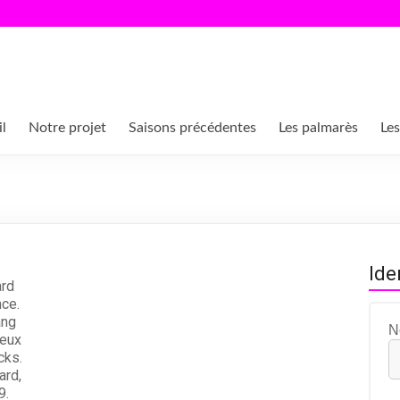
l
Notre projet
Saisons précédentes
Les palmarès
Les
Ide
ard
nce.
ang
N
ieux
cks.
ard,
9.