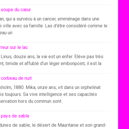
 soupe du cœur
an, qui a survécu à un cancer, emménage dans une
e ville avec sa famille. Las d’être considéré comme le
eau un
rreur sur le lac
Linus, douze ans, la vie est un enfer. Elève pas très
ant, timide et affublé d’un léger embonpoint, il est la
 corbeau de nuit
holm, 1880. Mika, onze ans, vit dans un orphelinat
s toujours. Sa vive intelligence et ses capacités
servation hors du commun sont
 pays de sable
dunes de sable, le désert de Mauritanie et son grand-