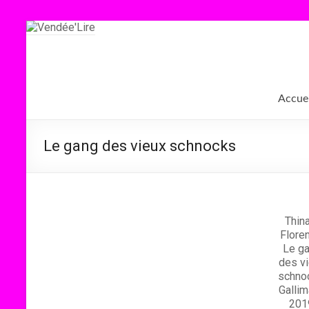
Aller
au
contenu
Vendée'Lire
Le
Accuei
prix
littéraire
des
Le gang des vieux schnocks
collégiens
de
Vendée
Thin
Flore
Le g
des v
schno
Gallim
201