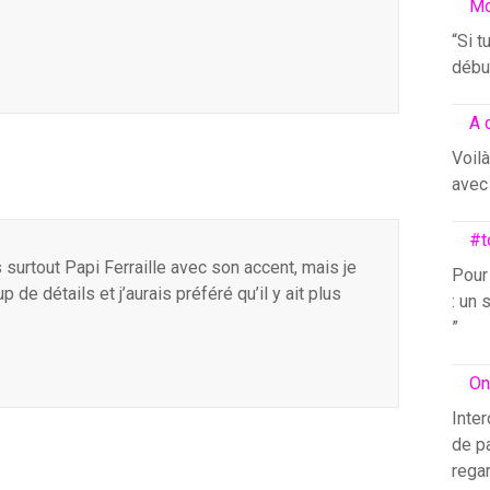
Mo
“Si t
début
A 
Voilà
avec 
#t
 surtout Papi Ferraille avec son accent, mais je
Pour
 de détails et j’aurais préféré qu’il y ait plus
: un 
”
On
Inter
de pa
rega