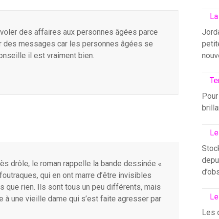
La
as voler des affaires aux personnes âgées parce
Jord
sser des messages car les personnes âgées se
petit
nseille il est vraiment bien.
nouv
Te
Pour 
brill
Le
Stock
depui
s très drôle, le roman rappelle la bande dessinée «
d’ob
outraques, qui en ont marre d’être invisibles
 que rien. Ils sont tous un peu différents, mais
Le
e à une vieille dame qui s’est faite agresser par
Les 