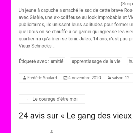
(Scrip
Un jeune à capuche a arraché le sac de cette brave Rose-A
avec Gisèle, une ex-coiffeuse au look improbable et Vict
publicitaires, ils unissent leurs solitudes pour former 
quel bois on se chauffe à ce gamin qui agresse les vieil
quartier n’a qu’a bien se tenir. Jules, 14 ans, n’est pas 
Vieux Schnocks…
Étiqueté avec :
amitié
apprentissage de la vie
h
Frédéric Soulard
4 novembre 2020
saison 12
←
Le courage d’être moi
24 avis sur «
Le gang des vieu