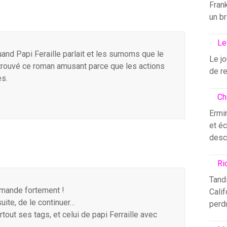
Fran
un br
Le
quand Papi Feraille parlait et les surnoms que le
Le j
 trouvé ce roman amusant parce que les actions
de re
es.
Ch
Ermin
et éc
desc
Ri
Tandi
ommande fortement !
Calif
suite, de le continuer…
perdu
out ses tags, et celui de papi Ferraille avec