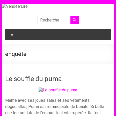
Aller
au
contenu
Vendée'Lire
Le
Menu
prix
littéraire
des
enquête
collégiens
de
Vendée
Le souffle du puma
Même avec ses joues sales et ses vêtements
déguenillés, Poma est remarquable de beauté. Si belle
que les soldats de l’empire l’ont vite repérée. Ils l’ont