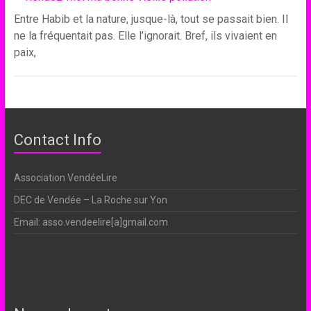
Entre Habib et la nature, jusque-là, tout se passait bien. Il
ne la fréquentait pas. Elle l’ignorait. Bref, ils vivaient en
paix,
Contact Info
Association VendéeLire
DEC de Vendée – La Roche sur Yon
Email: asso.vendeelire[a]gmail.com