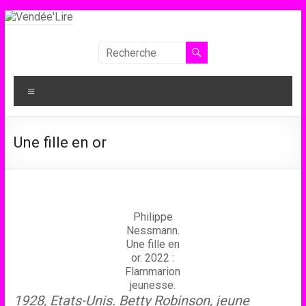
Aller
au
contenu
Vendée'Lire
Le
Menu
prix
littéraire
des
Une fille en or
collégiens
de
Vendée
Philippe
Nessmann.
Une fille en
or. 2022 :
Flammarion
jeunesse.
1928, Etats-Unis. Betty Robinson, jeune