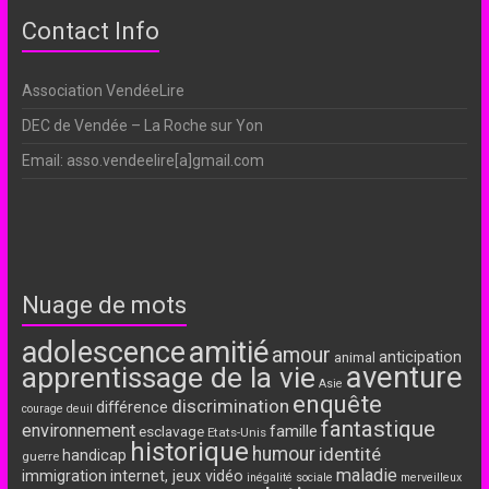
Contact Info
Association VendéeLire
DEC de Vendée – La Roche sur Yon
Email: asso.vendeelire[a]gmail.com
Nuage de mots
adolescence
amitié
amour
anticipation
animal
aventure
apprentissage de la vie
Asie
enquête
discrimination
différence
courage
deuil
fantastique
environnement
famille
esclavage
Etats-Unis
historique
humour
identité
handicap
guerre
maladie
immigration
internet, jeux vidéo
inégalité sociale
merveilleux