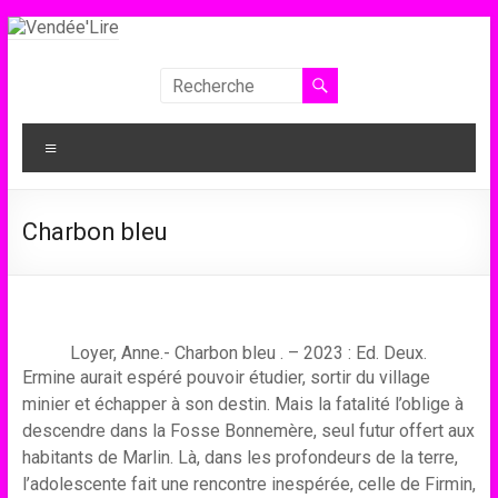
Aller
au
contenu
Vendée'Lire
Le
Menu
prix
littéraire
des
Charbon bleu
collégiens
de
Vendée
Loyer, Anne.- Charbon bleu . – 2023 : Ed. Deux.
Ermine aurait espéré pouvoir étudier, sortir du village
minier et échapper à son destin. Mais la fatalité l’oblige à
descendre dans la Fosse Bonnemère, seul futur offert aux
habitants de Marlin. Là, dans les profondeurs de la terre,
l’adolescente fait une rencontre inespérée, celle de Firmin,