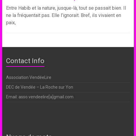
Entre Habib et la nature, jusque-là, tout se passait bien. Il
ne la fréquentait pas. Elle l’ignorait. Bref, ils vivaient en
paix,
Contact Info
Association VendéeLire
DEC de Vendée – La Roche sur Yon
Email: asso.vendeelire[a]gmail.com