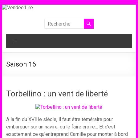
Aller
au
contenu
Vendée'Lire
Le
Menu
prix
littéraire
des
Saison 16
collégiens
de
Vendée
Torbellino : un vent de liberté
A la fin du XVIIIe siècle, il faut être téméraire pour
embarquer sur un navire, ou le faire croire… Et c’est
exactement ce qu’entreprend Camille pour monter à bord