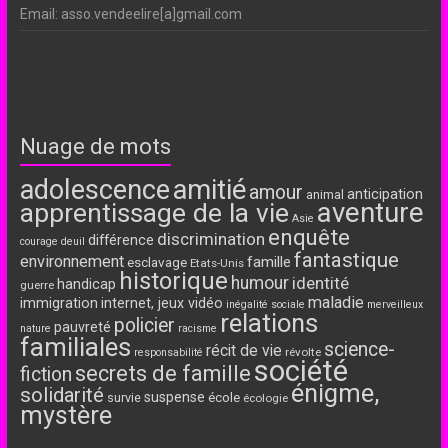
Email: asso.vendeelire[a]gmail.com
Nuage de mots
adolescence
amitié
amour
anticipation
animal
aventure
apprentissage de la vie
Asie
enquête
discrimination
différence
courage
deuil
fantastique
environnement
famille
esclavage
Etats-Unis
historique
humour
identité
handicap
guerre
maladie
immigration
internet, jeux vidéo
inégalité sociale
merveilleux
relations
policier
pauvreté
nature
racisme
familiales
science-
récit de vie
révolte
responsabilité
société
secrets de famille
fiction
énigme,
solidarité
suspense
école
survie
écologie
mystère