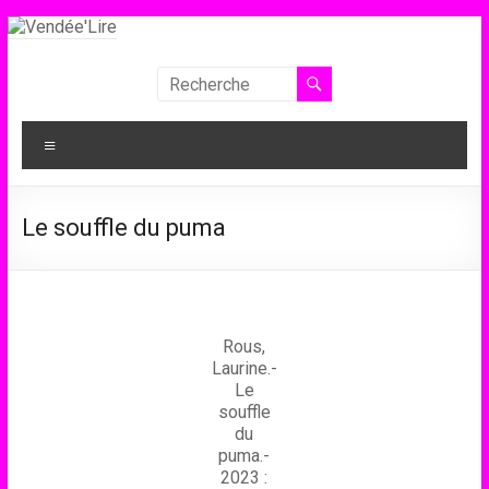
Aller
au
contenu
Vendée'Lire
Le
Menu
prix
littéraire
des
Le souffle du puma
collégiens
de
Vendée
Rous,
Laurine.-
Le
souffle
du
puma.-
2023 :