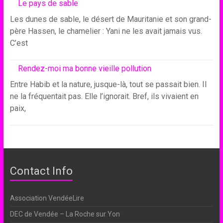
Le pays de sable
Les dunes de sable, le désert de Mauritanie et son grand-
père Hassen, le chamelier : Yani ne les avait jamais vus.
C’est
Rendez-moi ma bonne vieille pollution
Entre Habib et la nature, jusque-là, tout se passait bien. Il
ne la fréquentait pas. Elle l’ignorait. Bref, ils vivaient en
paix,
Contact Info
Association VendéeLire
DEC de Vendée – La Roche sur Yon