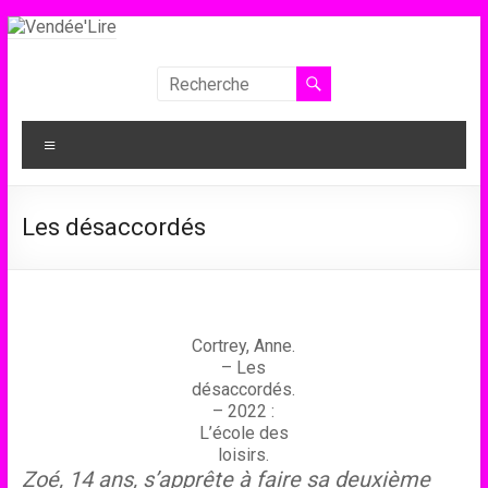
Aller
au
contenu
Vendée'Lire
Le
Menu
prix
littéraire
des
Les désaccordés
collégiens
de
Vendée
Cortrey, Anne.
– Les
désaccordés.
– 2022 :
L’école des
loisirs.
Zoé, 14 ans, s’apprête à faire sa deuxième