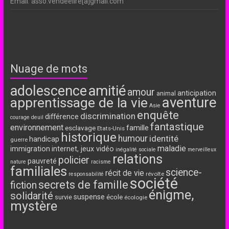
Email: asso.vendeelire[a]gmail.com
Nuage de mots
adolescence
amitié
amour
anticipation
animal
aventure
apprentissage de la vie
Asie
enquête
discrimination
différence
courage
deuil
fantastique
environnement
famille
esclavage
Etats-Unis
historique
humour
identité
handicap
guerre
maladie
immigration
internet, jeux vidéo
inégalité sociale
merveilleux
relations
policier
pauvreté
nature
racisme
familiales
science-
récit de vie
révolte
responsabilité
société
secrets de famille
fiction
énigme,
solidarité
suspense
école
survie
écologie
mystère