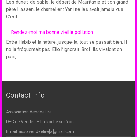
Les dunes de sable, le désert de Mauritanie et son grand-
père Hassen, le chamelier : Yani ne les avait jamais vus.
C’est
Rendez-moi ma bonne vieille pollution
Entre Habib et la nature, jusque-là, tout se passait bien. Il
ne la fréquentait pas. Elle l’ignorait. Bref, ils vivaient en
paix,
Contact Info
Association VendéeLire
DEC de Vendée – La Roche sur Yon
Email: asso.vendeelire[a]gmail.com