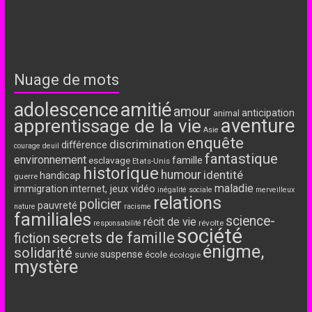
Nuage de mots
adolescence
amitié
amour
anticipation
animal
aventure
apprentissage de la vie
Asie
enquête
discrimination
différence
courage
deuil
fantastique
environnement
famille
esclavage
Etats-Unis
historique
humour
identité
handicap
guerre
maladie
immigration
internet, jeux vidéo
inégalité sociale
merveilleux
relations
policier
pauvreté
nature
racisme
familiales
science-
récit de vie
révolte
responsabilité
société
secrets de famille
fiction
énigme,
solidarité
suspense
école
survie
écologie
mystère