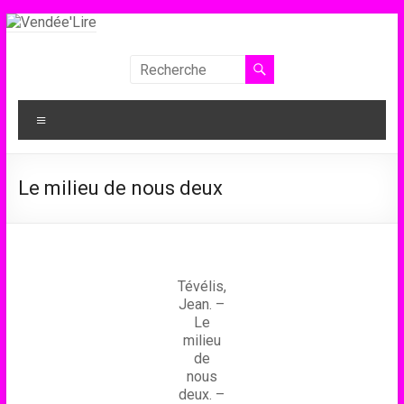
Aller
au
contenu
Vendée'Lire
Le
Menu
prix
littéraire
des
Le milieu de nous deux
collégiens
de
Vendée
Tévélis,
Jean. –
Le
milieu
de
nous
deux. –