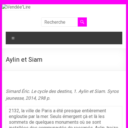
Aller
au
contenu
Vendée'Lire
Le
Menu
prix
littéraire
des
Aylin et Siam
collégiens
de
Vendée
Simard Éric. Le cycle des destins, 1. Aylin et Siam. Syros
jeunesse, 2014, 298 p.
2132, la ville de Paris a été presque entièrement
engloutie par la mer. Seuls émergent çà et là les
sommets de quelques monuments où se sont
installées des communautés de rescapés. Aylin, treize