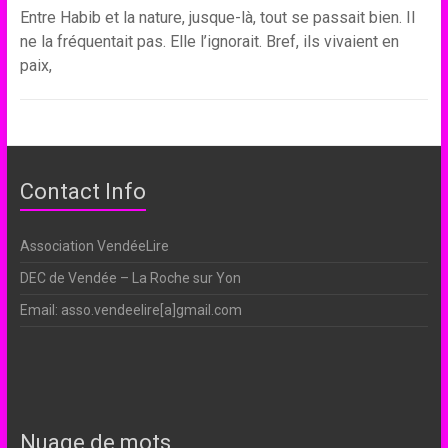
Entre Habib et la nature, jusque-là, tout se passait bien. Il
ne la fréquentait pas. Elle l’ignorait. Bref, ils vivaient en
paix,
Contact Info
Association VendéeLire
DEC de Vendée – La Roche sur Yon
Email: asso.vendeelire[a]gmail.com
Nuage de mots