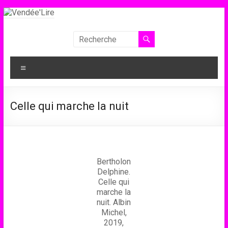
Aller
au
contenu
Vendée'Lire
Le
Menu
prix
littéraire
des
Celle qui marche la nuit
collégiens
de
Vendée
Bertholon
Delphine.
Celle qui
marche la
nuit. Albin
Michel,
2019,