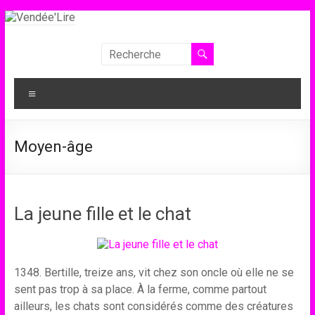
Aller
au
contenu
Vendée'Lire
Le
Menu
prix
littéraire
des
Moyen-âge
collégiens
de
Vendée
La jeune fille et le chat
1348. Bertille, treize ans, vit chez son oncle où elle ne se
sent pas trop à sa place. À la ferme, comme partout
ailleurs, les chats sont considérés comme des créatures