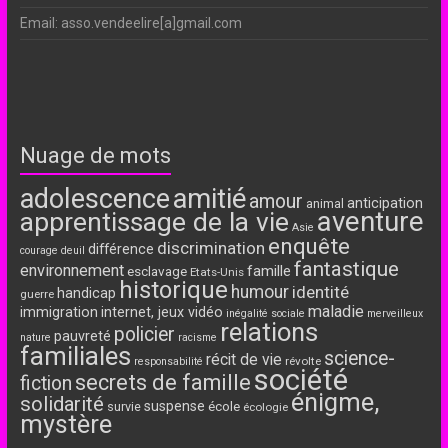
Email: asso.vendeelire[a]gmail.com
Nuage de mots
adolescence
amitié
amour
anticipation
animal
aventure
apprentissage de la vie
Asie
enquête
discrimination
différence
courage
deuil
fantastique
environnement
famille
esclavage
Etats-Unis
historique
humour
identité
handicap
guerre
maladie
immigration
internet, jeux vidéo
inégalité sociale
merveilleux
relations
policier
pauvreté
nature
racisme
familiales
science-
récit de vie
révolte
responsabilité
société
secrets de famille
fiction
énigme,
solidarité
suspense
école
survie
écologie
mystère