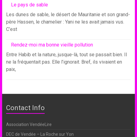
Le pays de sable
Les dunes de sable, le désert de Mauritanie et son grand-
père Hassen, le chamelier : Yani ne les avait jamais vus.
C’est
Rendez-moi ma bonne vieille pollution
Entre Habib et la nature, jusque-là, tout se passait bien. Il
ne la fréquentait pas. Elle l’ignorait. Bref, ils vivaient en
paix,
Contact Info
Association VendéeLire
DEC de Vendée – La Roche sur Yon