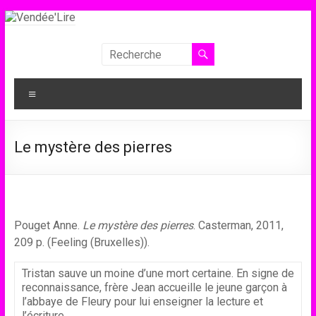
Aller
au
contenu
Vendée'Lire
Le
Menu
prix
littéraire
des
Le mystère des pierres
collégiens
de
Vendée
Pouget Anne.
Le mystère des pierres
. Casterman, 2011,
209 p. (Feeling (Bruxelles)).
Tristan sauve un moine d’une mort certaine. En signe de
reconnaissance, frère Jean accueille le jeune garçon à
l’abbaye de Fleury pour lui enseigner la lecture et
l’écriture.