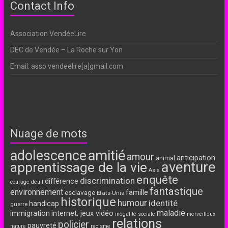
Contact Info
Association VendéeLire
DEC de Vendée – La Roche sur Yon
Email: asso.vendeelire[a]gmail.com
Nuage de mots
adolescence
amitié
amour
anticipation
animal
aventure
apprentissage de la vie
Asie
enquête
discrimination
différence
courage
deuil
fantastique
environnement
famille
esclavage
Etats-Unis
historique
humour
identité
handicap
guerre
maladie
immigration
internet, jeux vidéo
inégalité sociale
merveilleux
relations
policier
pauvreté
nature
racisme