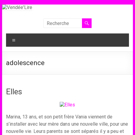
Aller
au
contenu
Vendée'Lire
Le
Menu
prix
littéraire
des
adolescence
collégiens
de
Vendée
Elles
Marina, 13 ans, et son petit frère Vania viennent de
s’installer avec leur mère dans une nouvelle ville, pour une
nouvelle vie. Leurs parents se sont séparés il y a peu et