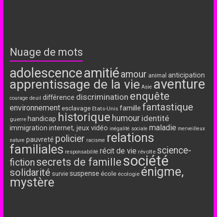
Nuage de mots
adolescence
amitié
amour
anticipation
animal
aventure
apprentissage de la vie
Asie
enquête
discrimination
différence
courage
deuil
fantastique
environnement
famille
esclavage
Etats-Unis
historique
humour
identité
handicap
guerre
maladie
immigration
internet, jeux vidéo
inégalité sociale
merveilleux
relations
policier
pauvreté
nature
racisme
familiales
science-
récit de vie
révolte
responsabilité
société
secrets de famille
fiction
énigme,
solidarité
suspense
école
survie
écologie
mystère