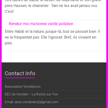
père Hassen, le chamelier : Yani ne les avait jamais vus.
C’est
Rendez-moi ma bonne vieille pollution
Entre Habib et la nature, jusque-là, tout se passait bien. Il
ne la fréquentait pas. Elle l’ignorait. Bref, ils vivaient en
paix,
Contact Info
Association VendéeLire
DEC de Vendée – La Roche sur Yon
Email: asso.vendeelire[a]gmail.com