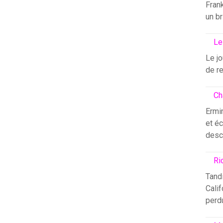
Fran
un br
Le
Le j
de re
Ch
Ermin
et éc
desc
Ri
Tandi
Calif
perdu