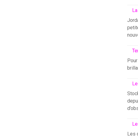
La
Jord
petit
nouv
Te
Pour 
brill
Le
Stock
depui
d’ob
Le
Les 