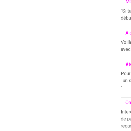
Mo
“Si t
début
A 
Voilà
avec 
#t
Pour
: un 
”
On
Inter
de pa
rega