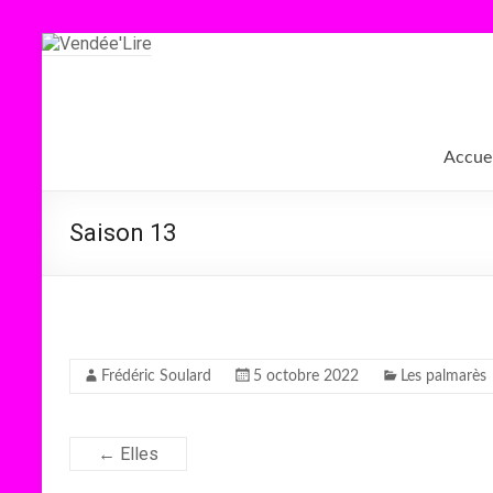
Aller
au
contenu
Vendée'Lire
Le
Accuei
prix
littéraire
des
Saison 13
collégiens
de
Vendée
Frédéric Soulard
5 octobre 2022
Les palmarès
←
Elles