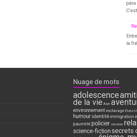
père 
C’es
Re
Entre
la fr
Nuage de mots
adolescence
amit
aventu
de la vie
Asie
environnement
esclavage
Etats-U
humour
identité
immigration
i
rela
policier
pauvreté
racisme
secrets 
science-fiction