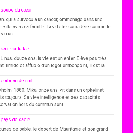
 soupe du cœur
an, qui a survécu à un cancer, emménage dans une
e ville avec sa famille. Las d’être considéré comme le
eau un
rreur sur le lac
Linus, douze ans, la vie est un enfer. Elève pas très
ant, timide et affublé d’un léger embonpoint, il est la
 corbeau de nuit
holm, 1880. Mika, onze ans, vit dans un orphelinat
s toujours. Sa vive intelligence et ses capacités
servation hors du commun sont
 pays de sable
dunes de sable, le désert de Mauritanie et son grand-