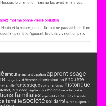
Hassen, le chamelier : Yani ne les avait jamais vus.
t
ndez-moi ma bonne vieille pollution
 Habib et la nature, jusque-là, tout se passait bien. Il ne
équentait pas. Elle l’ignorait. Bref, ils vivaient en paix,
ié
apprentissage
amour
anticipation
animal
re
enquête
discrimination
différence
courage
deuil
historique
fantastique
famille
handicap
nis
guerre
maladie
nternet, jeux vidéo
inégalité sociale
merveilleux
nature
tions familiales
récit de vie
révolte
responsabilité
société
de famille
solidarité
suspense
survie