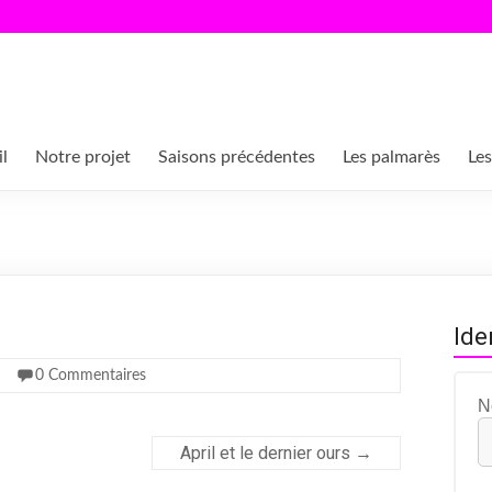
l
Notre projet
Saisons précédentes
Les palmarès
Les
Ide
0 Commentaires
N
April et le dernier ours
→