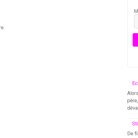
M
re.
Ec
Alors
père
déva
St
De fi