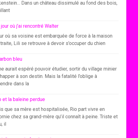
kenstein… Dans un château dissimulé au fond des bois,
illant
 jour où j’ai rencontré Walter
our où sa voisine est embarquée de force à la maison
traite, Lili se retrouve à devoir s’occuper du chien
arbon bleu
e aurait espéré pouvoir étudier, sortir du village minier
happer à son destin. Mais la fatalité l’oblige à
endre dans la
o et la baleine perdue
s que sa mère est hospitalisée, Rio part vivre en
ornie chez sa grand-mère qu’il connaît à peine. Triste et
, il