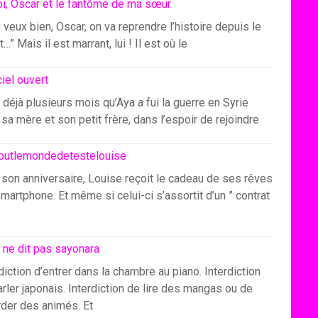
i, Oscar et le fantôme de ma sœur
u veux bien, Oscar, on va reprendre l’histoire depuis le
…” Mais il est marrant, lui ! Il est où le
ciel ouvert
 déjà plusieurs mois qu’Aya a fui la guerre en Syrie
sa mère et son petit frère, dans l’espoir de rejoindre
outlemondedetestelouise
 son anniversaire, Louise reçoit le cadeau de ses rêves
smartphone. Et même si celui-ci s’assortit d’un ” contrat
 ne dit pas sayonara
diction d’entrer dans la chambre au piano. Interdiction
rler japonais. Interdiction de lire des mangas ou de
rder des animés. Et