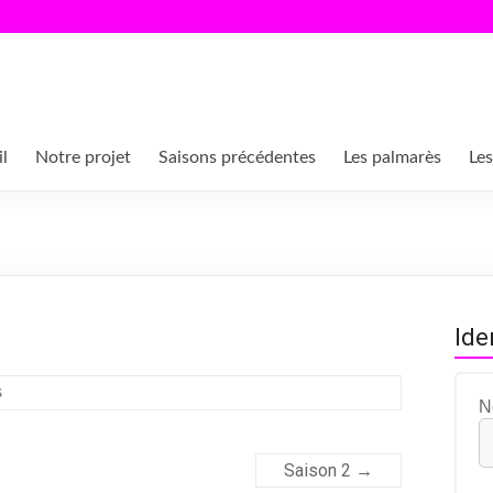
l
Notre projet
Saisons précédentes
Les palmarès
Les
Ide
s
N
Saison 2
→