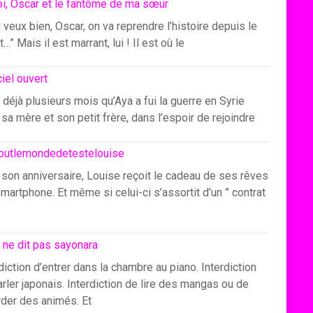
i, Oscar et le fantôme de ma sœur
u veux bien, Oscar, on va reprendre l’histoire depuis le
…” Mais il est marrant, lui ! Il est où le
ciel ouvert
 déjà plusieurs mois qu’Aya a fui la guerre en Syrie
sa mère et son petit frère, dans l’espoir de rejoindre
outlemondedetestelouise
 son anniversaire, Louise reçoit le cadeau de ses rêves
smartphone. Et même si celui-ci s’assortit d’un ” contrat
 ne dit pas sayonara
diction d’entrer dans la chambre au piano. Interdiction
rler japonais. Interdiction de lire des mangas ou de
rder des animés. Et