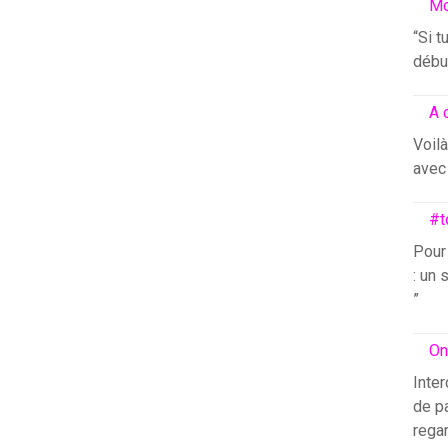
Mo
“Si t
début
A 
Voilà
avec 
#t
Pour
: un 
”
On
Inter
de pa
rega