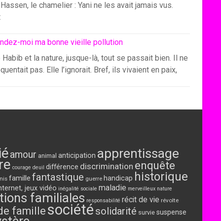
Hassen, le chamelier : Yani ne les avait jamais vus.
t
ndez-moi ma bonne vieille pollution
 Habib et la nature, jusque-là, tout se passait bien. Il ne
équentait pas. Elle l’ignorait. Bref, ils vivaient en paix,
ié
apprentissage
amour
anticipation
animal
re
enquête
discrimination
différence
courage
deuil
historique
fantastique
famille
handicap
nis
guerre
maladie
nternet, jeux vidéo
inégalité sociale
merveilleux
nature
tions familiales
récit de vie
révolte
responsabilité
société
de famille
solidarité
suspense
survie