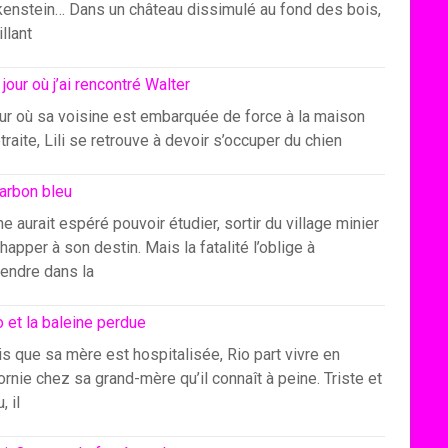
kenstein… Dans un château dissimulé au fond des bois,
illant
 jour où j’ai rencontré Walter
our où sa voisine est embarquée de force à la maison
traite, Lili se retrouve à devoir s’occuper du chien
arbon bleu
e aurait espéré pouvoir étudier, sortir du village minier
happer à son destin. Mais la fatalité l’oblige à
endre dans la
o et la baleine perdue
s que sa mère est hospitalisée, Rio part vivre en
ornie chez sa grand-mère qu’il connaît à peine. Triste et
, il