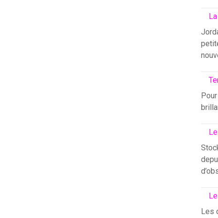
La
Jord
petit
nouv
Te
Pour 
brill
Le
Stock
depui
d’ob
Le
Les 