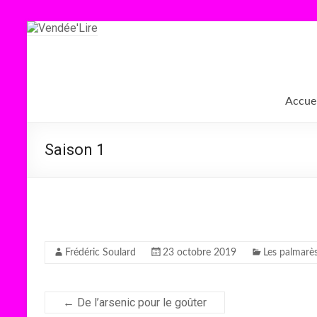
Aller
au
contenu
Vendée'Lire
Le
Accuei
prix
littéraire
des
Saison 1
collégiens
de
Vendée
Frédéric Soulard
23 octobre 2019
Les palmarè
←
De l’arsenic pour le goûter