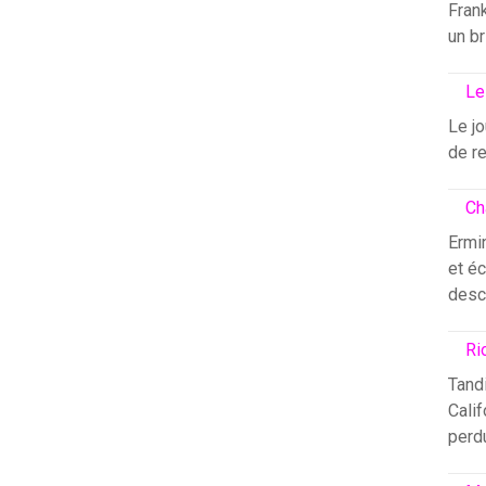
Fran
un br
Le
Le j
de re
Ch
Ermin
et éc
desc
Ri
Tandi
Calif
perdu