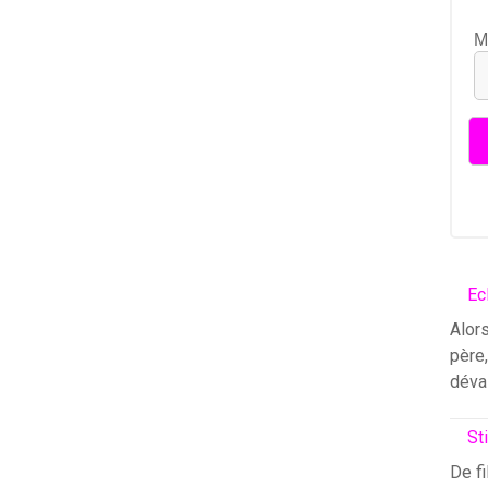
M
Ec
Alors
père
déva
St
De fi