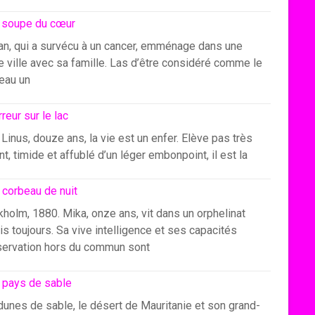
 soupe du cœur
an, qui a survécu à un cancer, emménage dans une
e ville avec sa famille. Las d’être considéré comme le
eau un
rreur sur le lac
Linus, douze ans, la vie est un enfer. Elève pas très
ant, timide et affublé d’un léger embonpoint, il est la
 corbeau de nuit
holm, 1880. Mika, onze ans, vit dans un orphelinat
s toujours. Sa vive intelligence et ses capacités
servation hors du commun sont
 pays de sable
dunes de sable, le désert de Mauritanie et son grand-