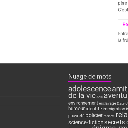
père 
C’es
Re
Entre
la fr
Nuage de mots
adolescence
amit
aventu
de la vie
Asie
environnement
esclavage
Etats-U
humour
identité
immigration
i
rela
policier
pauvreté
racisme
secrets 
science-fiction