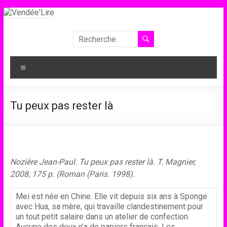
Aller
au
contenu
Vendée'Lire
Le
Menu
prix
littéraire
des
Tu peux pas rester là
collégiens
de
Vendée
Nozière Jean-Paul. Tu peux pas rester là. T. Magnier,
2008, 175 p. (Roman (Paris. 1998).
Mei est née en Chine. Elle vit depuis six ans à Sponge
avec Hua, sa mère, qui travaille clandestinement pour
un tout petit salaire dans un atelier de confection.
Aucune des deux n’a de papiers français. Les