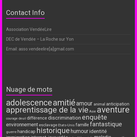
Contact Info
Association VendéeLire
DEC de Vendée – La Roche sur Yon
Email: asso.vendeelire[a]gmail.com
Nuage de mots
adolescence
amitié
amour
anticipation
animal
aventure
apprentissage de la vie
Asie
enquête
discrimination
différence
courage
deuil
fantastique
environnement
famille
esclavage
Etats-Unis
historique
humour
identité
handicap
guerre