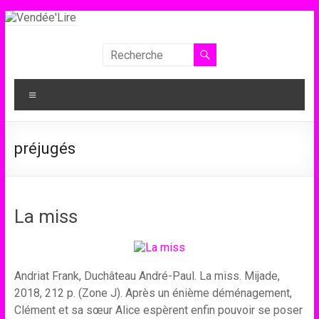
Aller
au
contenu
Vendée'Lire
Le
Menu
prix
littéraire
des
préjugés
collégiens
de
Vendée
La miss
Andriat Frank, Duchâteau André-Paul. La miss. Mijade,
2018, 212 p. (Zone J). Après un énième déménagement,
Clément et sa sœur Alice espèrent enfin pouvoir se poser