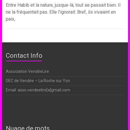
Entre Habib et la nature, jusque-là, tout se passait bien. Il
ne la fréquentait pas. Elle l’ignorait. Bref, ils vivaient en
paix,
Contact Info
Association VendéeLire
DEC de Vendée – La Roche sur Yon
Email: asso.vendeelire[a]gmail.com
Nuage de mots