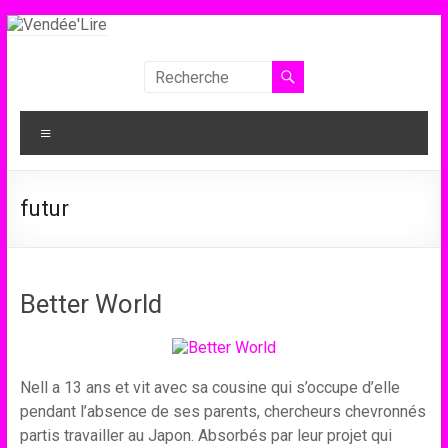
Aller
au
contenu
Vendée'Lire
Le
Menu
prix
littéraire
des
futur
collégiens
de
Vendée
Better World
Nell a 13 ans et vit avec sa cousine qui s’occupe d’elle
pendant l’absence de ses parents, chercheurs chevronnés
partis travailler au Japon. Absorbés par leur projet qui