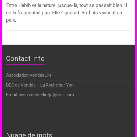
Entre Habib et la nature, jusque-là, tout se passait bien. Il
ne la fréquentait pas. Elle l’ignorait. Bref, ils vivaient en
paix,
Contact Info
Association VendéeLire
DEC de Vendée – La Roche sur Yon
Email: asso.vendeelire[a]gmail.com
Nuage de mots