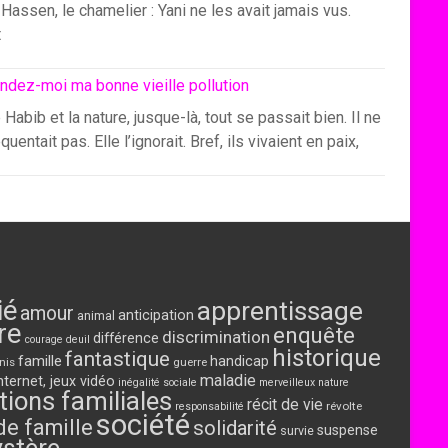
Hassen, le chamelier : Yani ne les avait jamais vus.
t
ndez-moi ma bonne vieille pollution
 Habib et la nature, jusque-là, tout se passait bien. Il ne
équentait pas. Elle l’ignorait. Bref, ils vivaient en paix,
ié
apprentissage
amour
anticipation
animal
re
enquête
discrimination
différence
courage
deuil
historique
fantastique
famille
handicap
nis
guerre
maladie
nternet, jeux vidéo
inégalité sociale
merveilleux
nature
tions familiales
récit de vie
révolte
responsabilité
société
de famille
solidarité
suspense
survie