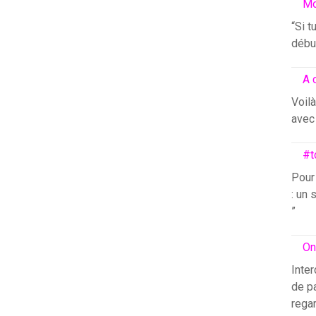
Mo
“Si t
début
A 
Voilà
avec 
#t
Pour
: un 
”
On
Inter
de pa
rega