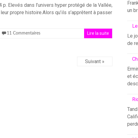
Fran
04 p. Elevés dans l’univers hyper protégé de la Vallée,
un br
eur propre histoire.Alors qu’ils s’apprêtent à passer
Le
Lire la suite
11 Commentaires
Le j
de re
Ch
Suivant »
Ermin
et éc
desc
Ri
Tandi
Calif
perdu