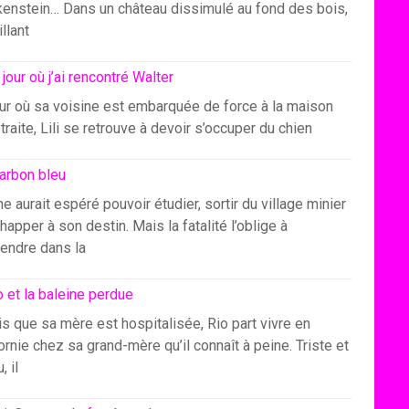
kenstein… Dans un château dissimulé au fond des bois,
illant
 jour où j’ai rencontré Walter
our où sa voisine est embarquée de force à la maison
traite, Lili se retrouve à devoir s’occuper du chien
arbon bleu
e aurait espéré pouvoir étudier, sortir du village minier
happer à son destin. Mais la fatalité l’oblige à
endre dans la
o et la baleine perdue
s que sa mère est hospitalisée, Rio part vivre en
ornie chez sa grand-mère qu’il connaît à peine. Triste et
, il