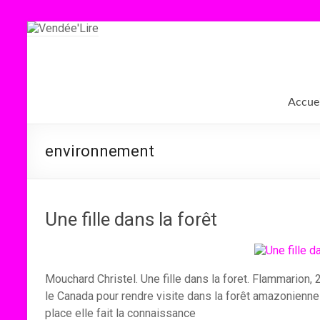
Aller
au
contenu
Vendée'Lire
Le
Accuei
prix
littéraire
des
environnement
collégiens
de
Vendée
Une fille dans la forêt
Mouchard Christel. Une fille dans la foret. Flammarion, 
le Canada pour rendre visite dans la forêt amazonienne 
place elle fait la connaissance