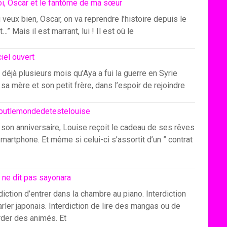
i, Oscar et le fantôme de ma sœur
u veux bien, Oscar, on va reprendre l’histoire depuis le
…” Mais il est marrant, lui ! Il est où le
ciel ouvert
 déjà plusieurs mois qu’Aya a fui la guerre en Syrie
sa mère et son petit frère, dans l’espoir de rejoindre
outlemondedetestelouise
 son anniversaire, Louise reçoit le cadeau de ses rêves
smartphone. Et même si celui-ci s’assortit d’un ” contrat
 ne dit pas sayonara
diction d’entrer dans la chambre au piano. Interdiction
rler japonais. Interdiction de lire des mangas ou de
rder des animés. Et