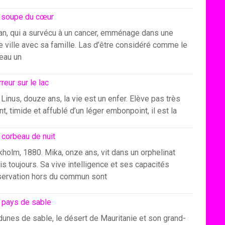
 soupe du cœur
an, qui a survécu à un cancer, emménage dans une
e ville avec sa famille. Las d’être considéré comme le
eau un
rreur sur le lac
Linus, douze ans, la vie est un enfer. Elève pas très
ant, timide et affublé d’un léger embonpoint, il est la
 corbeau de nuit
holm, 1880. Mika, onze ans, vit dans un orphelinat
s toujours. Sa vive intelligence et ses capacités
servation hors du commun sont
 pays de sable
dunes de sable, le désert de Mauritanie et son grand-