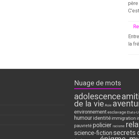
père 
C’es
Re
Entre
la fr
Nuage de mots
adolescence
amit
aventu
de la vie
Asie
environnement
esclavage
Etats-U
humour
identité
immigration
i
rela
policier
pauvreté
racisme
secrets 
science-fiction