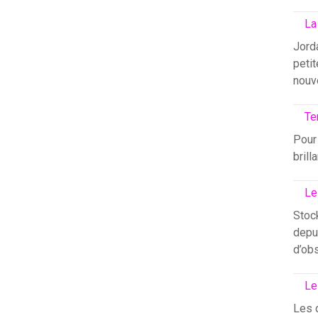
La
Jord
petit
nouv
Te
Pour 
brill
Le
Stock
depui
d’ob
Le
Les 