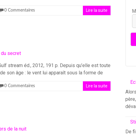
Lire la suite
0 Commentaires
M
 Gulf stream éd., 2012, 191 p. Depuis qu’elle est toute
de son âge : le vent lui apparaît sous la forme de
Ec
Lire la suite
0 Commentaires
Alors
père
déva
St
De fi