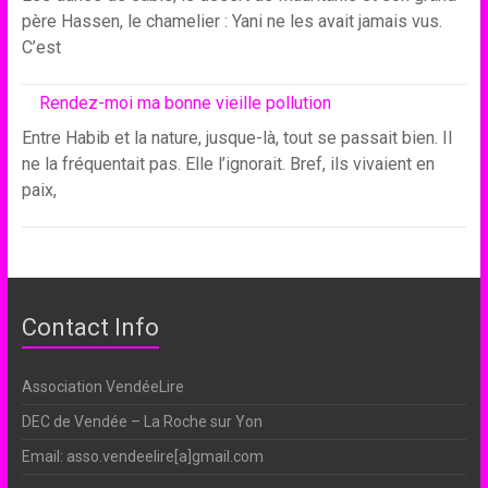
père Hassen, le chamelier : Yani ne les avait jamais vus.
C’est
Rendez-moi ma bonne vieille pollution
Entre Habib et la nature, jusque-là, tout se passait bien. Il
ne la fréquentait pas. Elle l’ignorait. Bref, ils vivaient en
paix,
Contact Info
Association VendéeLire
DEC de Vendée – La Roche sur Yon
Email: asso.vendeelire[a]gmail.com