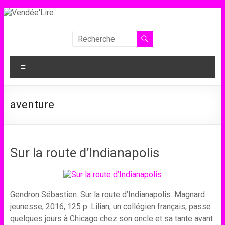
Aller
au
contenu
Vendée'Lire
Le
Menu
prix
littéraire
des
aventure
collégiens
de
Vendée
Sur la route d’Indianapolis
Gendron Sébastien. Sur la route d’Indianapolis. Magnard
jeunesse, 2016, 125 p. Lilian, un collégien français, passe
quelques jours à Chicago chez son oncle et sa tante avant