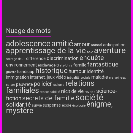
Nuage de mots
adolescence
amitié
amour
anticipation
animal
aventure
apprentissage de la vie
Asie
enquête
discrimination
différence
courage
deuil
fantastique
environnement
famille
esclavage
Etats-Unis
historique
humour
identité
handicap
guerre
maladie
immigration
internet, jeux vidéo
inégalité sociale
merveilleux
relations
policier
pauvreté
nature
racisme
familiales
science-
récit de vie
révolte
responsabilité
société
secrets de famille
fiction
énigme,
solidarité
suspense
école
survie
écologie
mystère