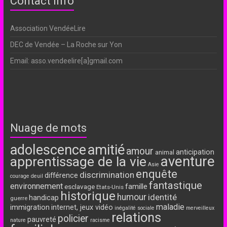
Contact Info
Association VendéeLire
DEC de Vendée – La Roche sur Yon
Email: asso.vendeelire[a]gmail.com
Nuage de mots
adolescence
amitié
amour
anticipation
animal
aventure
apprentissage de la vie
Asie
enquête
discrimination
différence
courage
deuil
fantastique
environnement
famille
esclavage
Etats-Unis
historique
humour
identité
handicap
guerre
maladie
immigration
internet, jeux vidéo
inégalité sociale
merveilleux
relations
policier
pauvreté
nature
racisme