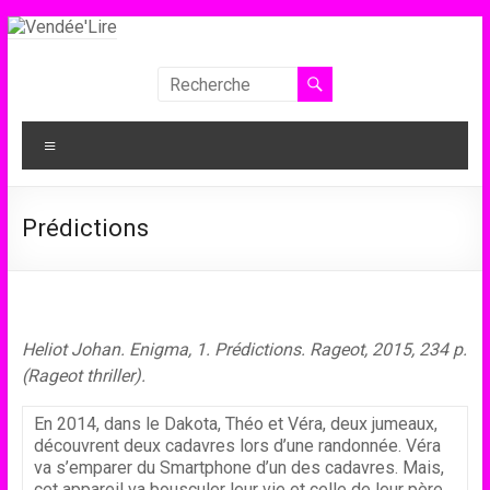
Aller
au
contenu
Vendée'Lire
Le
Menu
prix
littéraire
des
Prédictions
collégiens
de
Vendée
Heliot Johan. Enigma, 1. Prédictions. Rageot, 2015, 234 p.
(Rageot thriller).
En 2014, dans le Dakota, Théo et Véra, deux jumeaux,
découvrent deux cadavres lors d’une randonnée. Véra
va s’emparer du Smartphone d’un des cadavres. Mais,
cet appareil va bousculer leur vie et celle de leur père,