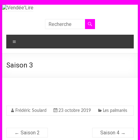
Aller
au
contenu
Vendée'Lire
Le
Menu
prix
littéraire
des
Saison 3
collégiens
de
Vendée
Frédéric Soulard
23 octobre 2019
Les palmarès
←
Saison 2
Saison 4
→