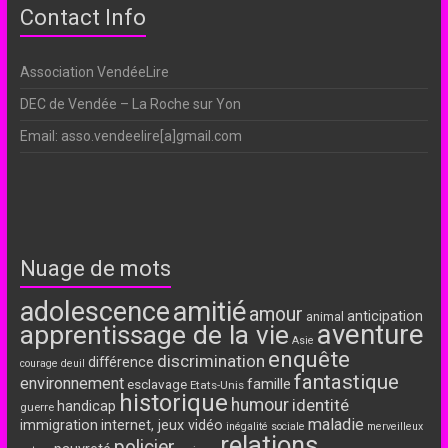
Contact Info
Association VendéeLire
DEC de Vendée – La Roche sur Yon
Email: asso.vendeelire[a]gmail.com
Nuage de mots
adolescence
amitié
amour
anticipation
animal
aventure
apprentissage de la vie
Asie
enquête
discrimination
différence
courage
deuil
fantastique
environnement
famille
esclavage
Etats-Unis
historique
humour
identité
handicap
guerre
maladie
immigration
internet, jeux vidéo
inégalité sociale
merveilleux
relations
policier