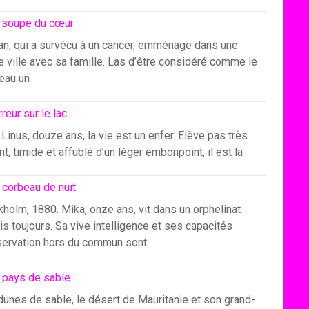
 soupe du cœur
an, qui a survécu à un cancer, emménage dans une
e ville avec sa famille. Las d’être considéré comme le
eau un
rreur sur le lac
Linus, douze ans, la vie est un enfer. Elève pas très
ant, timide et affublé d’un léger embonpoint, il est la
 corbeau de nuit
holm, 1880. Mika, onze ans, vit dans un orphelinat
s toujours. Sa vive intelligence et ses capacités
servation hors du commun sont
 pays de sable
dunes de sable, le désert de Mauritanie et son grand-