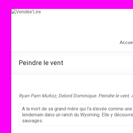
Aller
au
contenu
Vendée'Lire
Le
Accuei
prix
littéraire
des
Peindre le vent
collégiens
de
Vendée
Ryan Pam Muñoz, Delord Dominique. Peindre le vent. A
A la mort de sa grand-mère qui l’a élevée comme une c
lendemain dans un ranch du Wyoming. Elle y découvre 
sauvages.