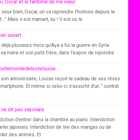
i, Oscar et le fantôme de ma sœur
u veux bien, Oscar, on va reprendre l’histoire depuis le
…” Mais il est marrant, lui ! Il est où le
ciel ouvert
 déjà plusieurs mois qu’Aya a fui la guerre en Syrie
sa mère et son petit frère, dans l’espoir de rejoindre
outlemondedetestelouise
 son anniversaire, Louise reçoit le cadeau de ses rêves
smartphone. Et même si celui-ci s’assortit d’un ” contrat
 ne dit pas sayonara
diction d’entrer dans la chambre au piano. Interdiction
rler japonais. Interdiction de lire des mangas ou de
rder des animés. Et