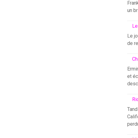
Fran
un br
Le
Le j
de re
Ch
Ermin
et éc
desc
Ri
Tandi
Calif
perdu