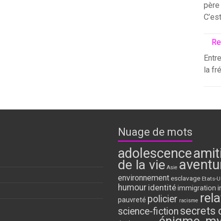
père 
C’es
Re
Entre
la fr
Nuage de mots
adolescence
amit
aventu
de la vie
Asie
environnement
esclavage
Etats-U
humour
identité
immigration
i
rela
policier
pauvreté
racisme
secrets 
science-fiction