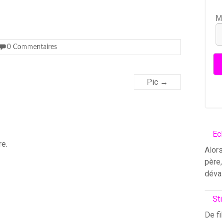
M
0 Commentaires
Pic
→
Ec
re.
Alors
père
déva
St
De fi