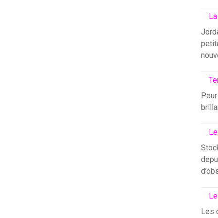
La
Jord
petit
nouv
Te
Pour 
brill
Le
Stock
depui
d’ob
Le
Les 