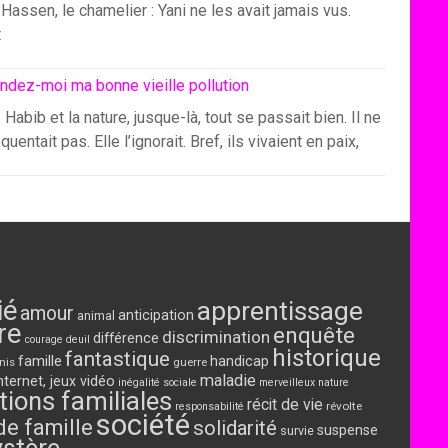
Hassen, le chamelier : Yani ne les avait jamais vus.
t
ndez-moi ma bonne vieille pollution
 Habib et la nature, jusque-là, tout se passait bien. Il ne
équentait pas. Elle l’ignorait. Bref, ils vivaient en paix,
ié
apprentissage
amour
anticipation
animal
re
enquête
discrimination
différence
courage
deuil
historique
fantastique
famille
handicap
nis
guerre
maladie
nternet, jeux vidéo
inégalité sociale
merveilleux
nature
tions familiales
récit de vie
révolte
responsabilité
société
de famille
solidarité
suspense
survie