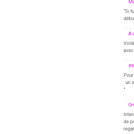
Mo
“Si t
début
A 
Voilà
avec 
#t
Pour
: un 
”
On
Inter
de pa
rega