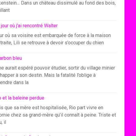
kenstein… Dans un château dissimulé au fond des bois,
illant
 jour où j’ai rencontré Walter
our où sa voisine est embarquée de force à la maison
traite, Lili se retrouve à devoir s’occuper du chien
arbon bleu
e aurait espéré pouvoir étudier, sortir du village minier
happer à son destin. Mais la fatalité l’oblige à
endre dans la
o et la baleine perdue
s que sa mère est hospitalisée, Rio part vivre en
ornie chez sa grand-mère qu’il connaît à peine. Triste et
, il