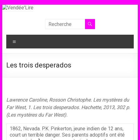
Aller
au
contenu
Vendée'Lire
Le
Menu
prix
littéraire
des
Les trois desperados
collégiens
de
Vendée
Lawrence Caroline, Rosson Christophe. Les mystères du
Far West, 1. Les trois desperados. Hachette, 2013, 302 p.
(Les mystères du Far West).
1862, Nevada. P.K. Pinkerton, jeune indien de 12 ans,
court un terrible danger. Ses parents adoptifs ont été