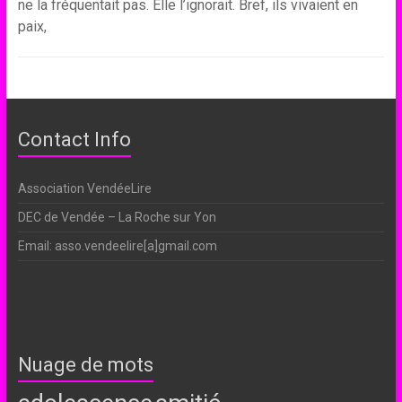
ne la fréquentait pas. Elle l’ignorait. Bref, ils vivaient en
paix,
Contact Info
Association VendéeLire
DEC de Vendée – La Roche sur Yon
Email: asso.vendeelire[a]gmail.com
Nuage de mots