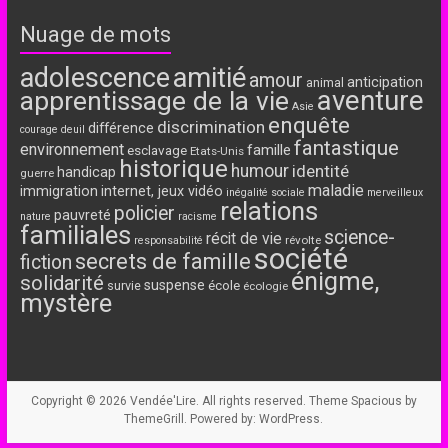
Nuage de mots
adolescence
amitié
amour
anticipation
animal
aventure
apprentissage de la vie
Asie
enquête
discrimination
différence
courage
deuil
fantastique
environnement
famille
esclavage
Etats-Unis
historique
humour
identité
handicap
guerre
maladie
immigration
internet, jeux vidéo
inégalité sociale
merveilleux
relations
policier
pauvreté
nature
racisme
familiales
science-
récit de vie
révolte
responsabilité
société
secrets de famille
fiction
énigme,
solidarité
suspense
école
survie
écologie
mystère
Copyright © 2026
Vendée'Lire
. All rights reserved. Theme
Spacious
by
ThemeGrill. Powered by:
WordPress
.