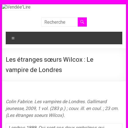
Aller
au
contenu
Vendée'Lire
Le
Menu
prix
littéraire
des
Les étranges sœurs Wilcox : Le
collégiens
de
vampire de Londres
Vendée
Colin Fabrice. Les vampires de Londres. Gallimard
jeunesse, 2009, 1 vol. (283 p.) ; couv. ill. en coul. ; 23 cm.
(Les étranges soeurs Wilcox).
Londres 1888. Qui sont ces deux orphelines qui