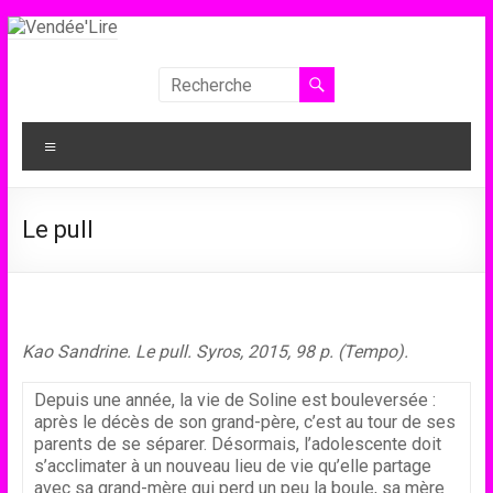
Aller
au
contenu
Vendée'Lire
Le
Menu
prix
littéraire
des
Le pull
collégiens
de
Vendée
Kao Sandrine. Le pull. Syros, 2015, 98 p. (Tempo).
Depuis une année, la vie de Soline est bouleversée :
après le décès de son grand-père, c’est au tour de ses
parents de se séparer. Désormais, l’adolescente doit
s’acclimater à un nouveau lieu de vie qu’elle partage
avec sa grand-mère qui perd un peu la boule, sa mère