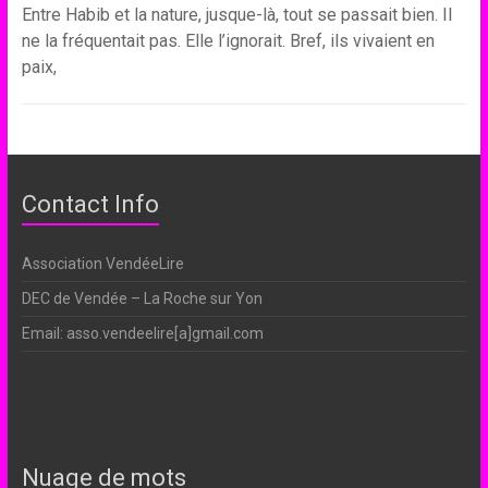
Entre Habib et la nature, jusque-là, tout se passait bien. Il
ne la fréquentait pas. Elle l’ignorait. Bref, ils vivaient en
paix,
Contact Info
Association VendéeLire
DEC de Vendée – La Roche sur Yon
Email: asso.vendeelire[a]gmail.com
Nuage de mots