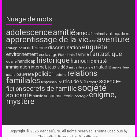
Nuage de mots
adolescence
amitié
amour
anticipation
animal
aventure
apprentissage de la vie
Asie
enquête
discrimination
différence
courage
deuil
fantastique
environnement
famille
esclavage
Etats-Unis
historique
humour
identité
handicap
guerre
maladie
immigration
internet, jeux vidéo
inégalité sociale
merveilleux
relations
policier
pauvreté
nature
racisme
familiales
science-
récit de vie
révolte
responsabilité
société
secrets de famille
fiction
énigme,
solidarité
suspense
école
survie
écologie
mystère
Copyright © 2026
Vendée'Lire
. All rights reserved. Theme
Spacious
by
ThemeGrill. Powered by:
WordPress
.