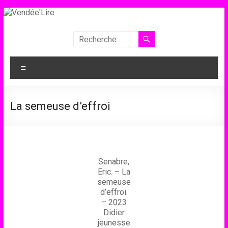
Aller
au
contenu
Vendée'Lire
Le
Menu
prix
littéraire
des
La semeuse d’effroi
collégiens
de
Vendée
Senabre,
Eric. – La
semeuse
d’effroi.
– 2023
Didier
jeunesse