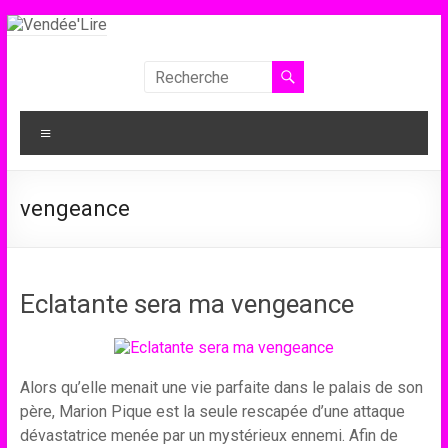
Aller
au
contenu
Vendée'Lire
Le
Menu
prix
littéraire
des
vengeance
collégiens
de
Vendée
Eclatante sera ma vengeance
Alors qu’elle menait une vie parfaite dans le palais de son
père, Marion Pique est la seule rescapée d’une attaque
dévastatrice menée par un mystérieux ennemi. Afin de