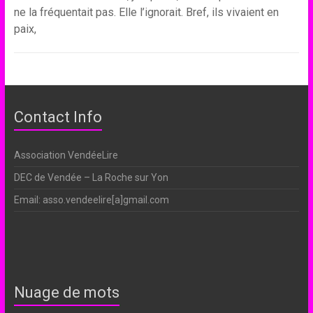
ne la fréquentait pas. Elle l’ignorait. Bref, ils vivaient en
paix,
Contact Info
Association VendéeLire
DEC de Vendée – La Roche sur Yon
Email: asso.vendeelire[a]gmail.com
Nuage de mots