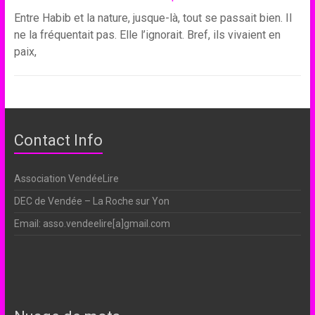
Entre Habib et la nature, jusque-là, tout se passait bien. Il
ne la fréquentait pas. Elle l’ignorait. Bref, ils vivaient en
paix,
Contact Info
Association VendéeLire
DEC de Vendée – La Roche sur Yon
Email: asso.vendeelire[a]gmail.com