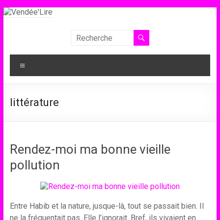
Aller
au
contenu
Vendée'Lire
Le
Menu
prix
littéraire
des
littérature
collégiens
de
Vendée
Rendez-moi ma bonne vieille
pollution
Entre Habib et la nature, jusque-là, tout se passait bien. Il
ne la fréquentait pas. Elle l’ignorait. Bref, ils vivaient en