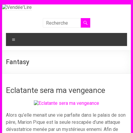
Aller
au
contenu
Vendée'Lire
Le
Menu
prix
littéraire
des
Fantasy
collégiens
de
Vendée
Eclatante sera ma vengeance
Alors qu’elle menait une vie parfaite dans le palais de son
père, Marion Pique est la seule rescapée d’une attaque
dévastatrice menée par un mystérieux ennemi. Afin de