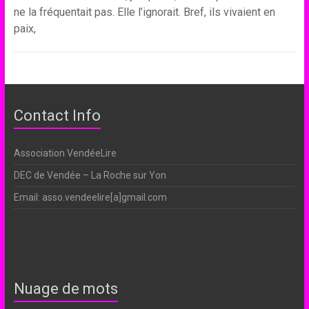
ne la fréquentait pas. Elle l’ignorait. Bref, ils vivaient en
paix,
Contact Info
Association VendéeLire
DEC de Vendée – La Roche sur Yon
Email: asso.vendeelire[a]gmail.com
Nuage de mots