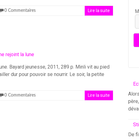
Lire la suite
0 Commentaires
M
lune. Bayard jeunesse, 2011, 289 p. Minli vit au pied
ller dur pour pouvoir se nourrir. Le soir, la petite
Ec
Alors
Lire la suite
0 Commentaires
père
déva
St
De fi