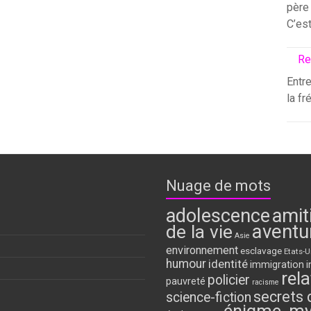
père 
C’es
Re
Entre
la fr
Nuage de mots
adolescence
amit
aventu
de la vie
Asie
environnement
esclavage
Etats-U
humour
identité
immigration
i
rela
policier
pauvreté
racisme
secrets 
science-fiction