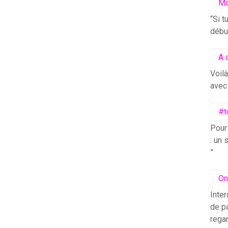
Mo
“Si t
début
A 
Voilà
avec 
#t
Pour
: un 
”
On
Inter
de pa
rega