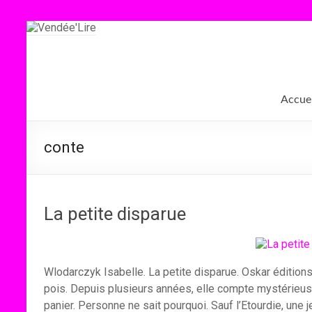
Aller
au
contenu
Vendée'Lire
Le
Accuei
prix
littéraire
des
conte
collégiens
de
Vendée
La petite disparue
Wlodarczyk Isabelle. La petite disparue. Oskar édition
pois. Depuis plusieurs années, elle compte mystérieu
panier. Personne ne sait pourquoi. Sauf l’Etourdie, une 