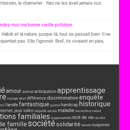
Hassen, le chamelier : Yani ne les avait jamais vus.
t
ndez-moi ma bonne vieille pollution
 Habib et la nature, jusque-là, tout se passait bien. Il ne
équentait pas. Elle l’ignorait. Bref, ils vivaient en paix,
ié
apprentissage
amour
anticipation
animal
re
enquête
discrimination
différence
courage
deuil
historique
fantastique
famille
handicap
nis
guerre
maladie
nternet, jeux vidéo
inégalité sociale
merveilleux
nature
tions familiales
récit de vie
révolte
responsabilité
société
de famille
solidarité
suspense
survie