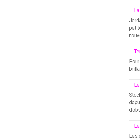
La
Jord
petit
nouv
Te
Pour 
brill
Le
Stock
depui
d’ob
Le
Les 