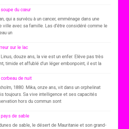
 soupe du cœur
an, qui a survécu à un cancer, emménage dans une
e ville avec sa famille. Las d’être considéré comme le
eau un
rreur sur le lac
Linus, douze ans, la vie est un enfer. Elève pas très
ant, timide et affublé d’un léger embonpoint, il est la
 corbeau de nuit
holm, 1880. Mika, onze ans, vit dans un orphelinat
s toujours. Sa vive intelligence et ses capacités
servation hors du commun sont
 pays de sable
dunes de sable, le désert de Mauritanie et son grand-