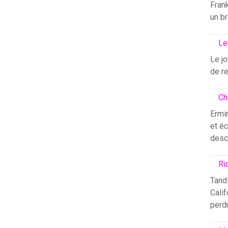
Fran
un br
Le
Le j
de re
Ch
Ermin
et éc
desc
Ri
Tandi
Calif
perdu