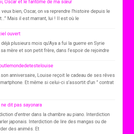
i, Oscar et le fantôme de ma sœur
u veux bien, Oscar, on va reprendre l’histoire depuis le
…” Mais il est marrant, lui ! Il est où le
ciel ouvert
 déjà plusieurs mois qu’Aya a fui la guerre en Syrie
sa mère et son petit frère, dans l’espoir de rejoindre
outlemondedetestelouise
 son anniversaire, Louise reçoit le cadeau de ses rêves
smartphone. Et même si celui-ci s’assortit d’un ” contrat
 ne dit pas sayonara
diction d’entrer dans la chambre au piano. Interdiction
rler japonais. Interdiction de lire des mangas ou de
rder des animés. Et