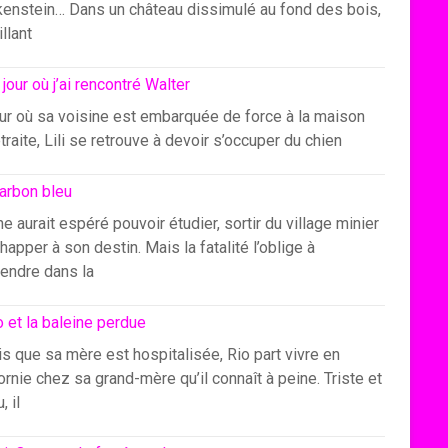
kenstein… Dans un château dissimulé au fond des bois,
illant
 jour où j’ai rencontré Walter
our où sa voisine est embarquée de force à la maison
traite, Lili se retrouve à devoir s’occuper du chien
arbon bleu
e aurait espéré pouvoir étudier, sortir du village minier
happer à son destin. Mais la fatalité l’oblige à
endre dans la
o et la baleine perdue
s que sa mère est hospitalisée, Rio part vivre en
ornie chez sa grand-mère qu’il connaît à peine. Triste et
, il