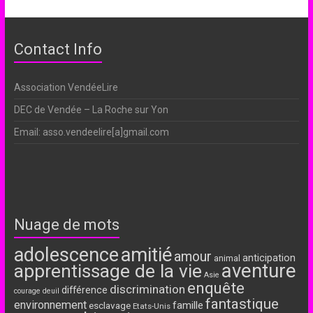
Contact Info
Association VendéeLire
DEC de Vendée – La Roche sur Yon
Email: asso.vendeelire[a]gmail.com
Nuage de mots
adolescence
amitié
amour
anticipation
animal
aventure
apprentissage de la vie
Asie
enquête
discrimination
différence
courage
deuil
fantastique
environnement
famille
esclavage
Etats-Unis