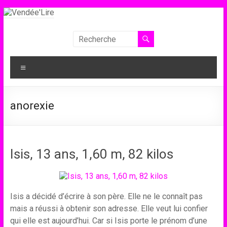
Aller
au
contenu
Vendée'Lire
Le
Menu
prix
littéraire
des
anorexie
collégiens
de
Vendée
Isis, 13 ans, 1,60 m, 82 kilos
Isis a décidé d’écrire à son père. Elle ne le connaît pas
mais a réussi à obtenir son adresse. Elle veut lui confier
qui elle est aujourd’hui. Car si Isis porte le prénom d’une