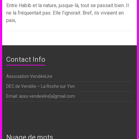
Entre Habib et la nature, jusque-là, tout se passait bien. Il
ne la fréquentait pas. Elle l’ignorait. Bref, ils vivaient en
paix,
Contact Info
Association VendéeLire
DEC de Vendée – La Roche sur Yon
Email: asso.vendeelire[a]gmail.com
Nuage de mots