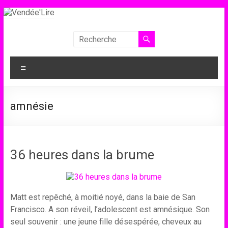
Aller
au
contenu
Vendée'Lire
Le
Menu
prix
littéraire
des
amnésie
collégiens
de
Vendée
36 heures dans la brume
Matt est repêché, à moitié noyé, dans la baie de San
Francisco. A son réveil, l’adolescent est amnésique. Son
seul souvenir : une jeune fille désespérée, cheveux au